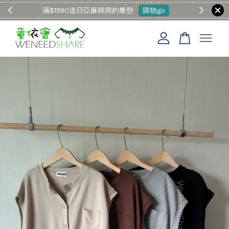
滿$1990送日亞麻棉簡約餐墊
購物go
童裝M
您的購物車目前還是空的。
繼續購物