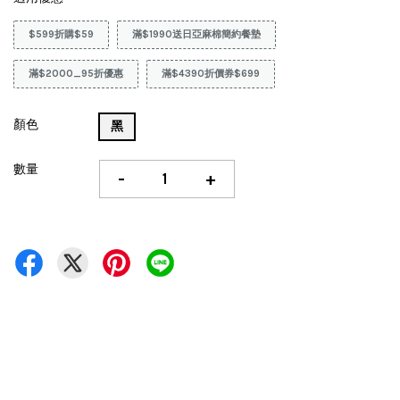
$599折購$59
滿$1990送日亞麻棉簡約餐墊
滿$2000_95折優惠
滿$4390折價券$699
顏色
黑
數量
-
+