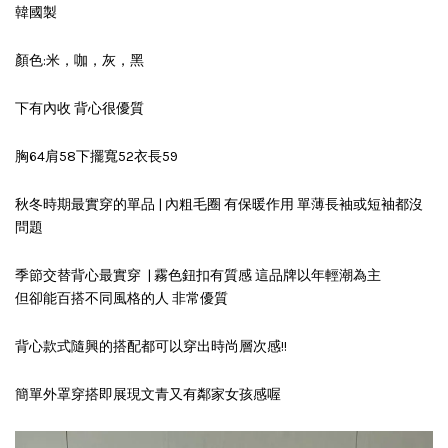
韓國製
顏色:米，咖，灰，黑
下有內收 背心很優質
胸64肩58下擺寬52衣長59
秋冬時期最實穿的單品 | 內粗毛圈 有保暖作用 單薄長袖或短袖都沒
問題
季節交替背心最實穿 | 霧色鈕扣有質感 這品牌以年輕潮為主
但卻能百搭不同風格的人 非常優質
背心款式隨興的搭配都可以穿出時尚層次感!!
簡單外罩穿搭即展現文青又有鄰家女孩感喔