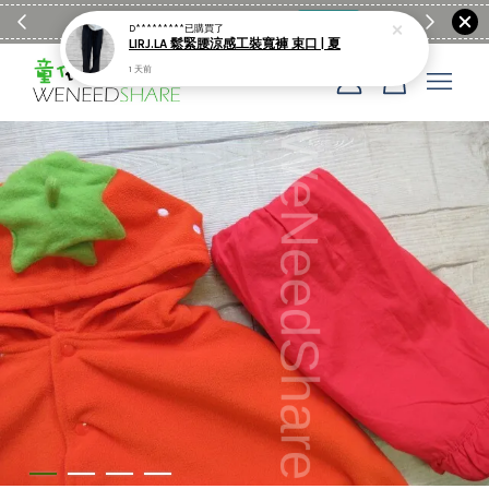
滿$1990送日亞麻棉簡約餐墊
購物go
童裝M
D*********
已購買了
LIRJ.LA 鬆緊腰涼感工裝寬褲 束口 | 夏
1 天前
您的購物車目前還是空的。
繼續購物