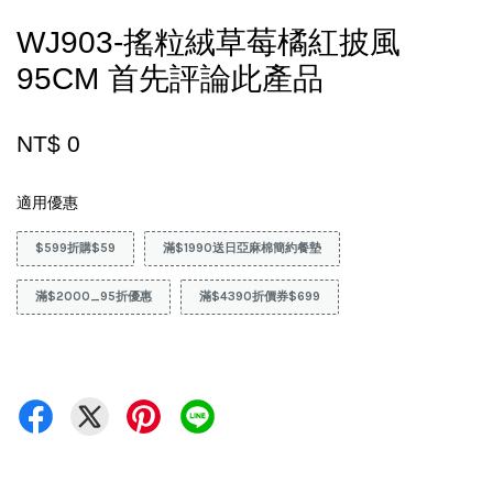
WJ903-搖粒絨草莓橘紅披風
95CM 首先評論此產品
NT$ 0
適用優惠
$599折購$59
滿$1990送日亞麻棉簡約餐墊
滿$2000_95折優惠
滿$4390折價券$699