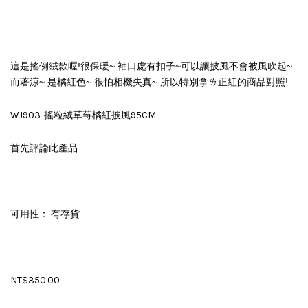
這是搖例絨款喔!很保暖~ 袖口處有扣子~可以讓披風不會被風吹起~
而著涼~ 是橘紅色~ 很怕相機失真~ 所以特別拿ㄌ正紅的商品對照!
WJ903-搖粒絨草莓橘紅披風95CM
首先評論此產品
可用性： 有存貨
NT$350.00