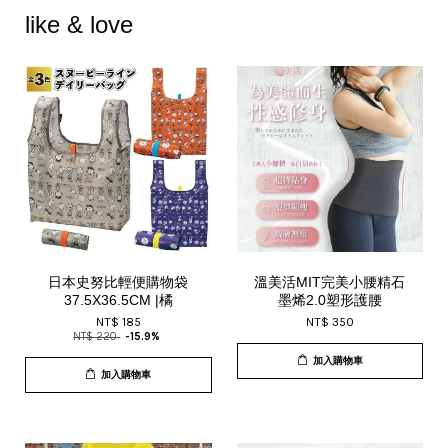
like & love
日本史努比輕便購物袋
溫美活MIT完美小腰精石
37.5X36.5CM |橘
墨烯2.0塑形護腰
NT$ 185
NT$ 350
NT$ 220
-15.9%
加入購物車
加入購物車