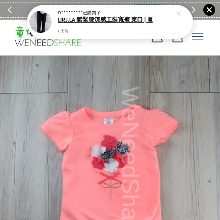
滿$1990送日亞麻棉簡約餐墊
購物go
童裝M
D*********
已購買了
LIRJ.LA 鬆緊腰涼感工裝寬褲 束口 | 夏
1 天前
您的購物車目前還是空的。
繼續購物