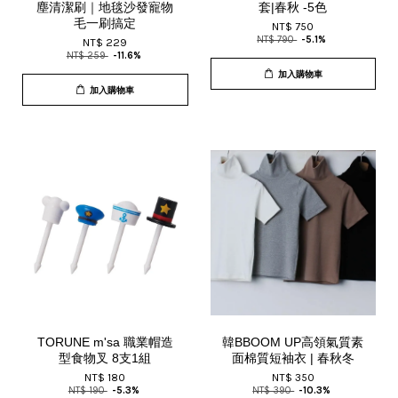
塵清潔刷｜地毯沙發寵物
套|春秋 -5色
毛一刷搞定
NT$ 750
NT$ 790
-5.1%
NT$ 229
NT$ 259
-11.6%
加入購物車
加入購物車
TORUNE m'sa 職業帽造
韓BBOOM UP高領氣質素
型食物叉 8支1組
面棉質短袖衣 | 春秋冬
NT$ 180
NT$ 350
NT$ 190
-5.3%
NT$ 390
-10.3%