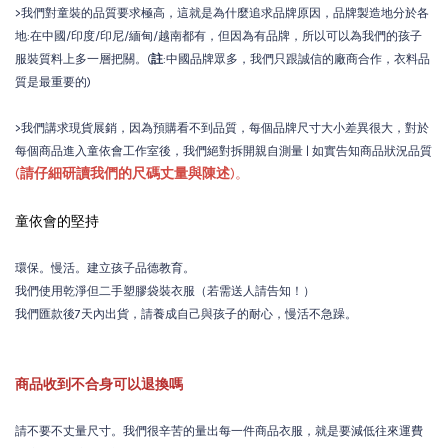
>我們對童裝的品質要求極高，這就是為什麼追求品牌原因，品牌製造地分於各
地:在中國/印度/印尼/緬甸/越南都有，但因為有品牌，所以可以為我們的孩子
服裝質料上多一層把關。(
註
:中國品牌眾多，我們只跟誠信的廠商合作，衣料品
質是最重要的)
>我們講求現貨展銷，因為預購看不到品質，每個品牌尺寸大小差異很大，對於
每個商品進入童依會工作室後，我們絕對拆開親自測量 | 如實告知商品狀況品質
(
請仔細研讀我們的尺碼丈量與陳述
)。
童依會的堅持
環保。慢活。建立孩子品德教育。
我們使用乾淨但二手塑膠袋裝衣服（若需送人請告知！）
我們匯款後7天內出貨，請養成自己與孩子的耐心，慢活不急躁。
商品收到不合身可以退換嗎
請不要不丈量尺寸。我們很辛苦的量出每一件商品衣服，就是要減低往來運費