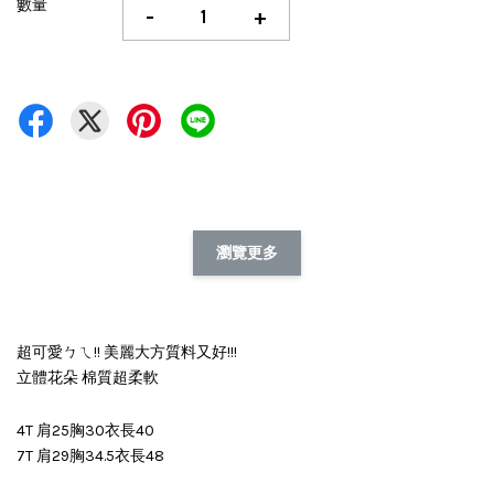
數量
-
+
瀏覽更多
超可愛ㄅㄟ!! 美麗大方質料又好!!!
立體花朵 棉質超柔軟
4T 肩25胸30衣長40
7T 肩29胸34.5衣長48