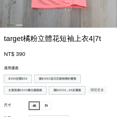
target橘粉立體花短袖上衣4|7t
NT$ 390
適用優惠
$599折購$59
滿$1990送日亞麻棉簡約餐墊
瀏覽更多
女童裝滿2500贈太陽眼鏡
滿$2000_95折優惠
尺寸
4t
7t