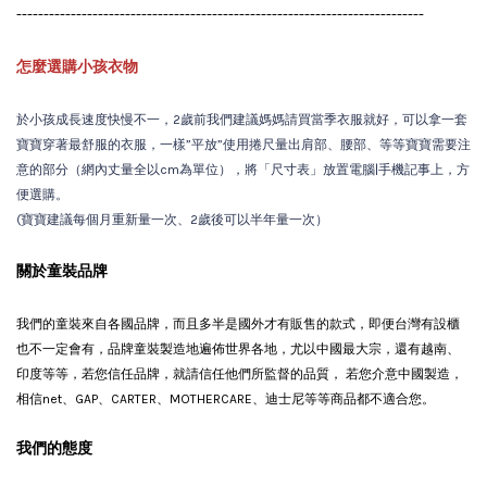
---------------------------------------------------------------------------
怎麼選購小孩衣物
於小孩成長速度快慢不一，2歲前我們建議媽媽請買當季衣服就好，可以拿一套
寶寶穿著最舒服的衣服，一樣”平放”使用捲尺量出肩部、腰部、等等寶寶需要注
意的部分（網內丈量全以cm為單位），將「尺寸表」放置電腦|手機記事上，方
便選購。
(寶寶建議每個月重新量一次、2歲後可以半年量一次）
關於童裝品牌
我們的童裝來自各國品牌，而且多半是國外才有販售的款式，即便台灣有設櫃
也不一定會有
，品牌童裝製造地遍佈世界各地，尤以中國最大宗，還有越南、
印度等等，若您信任品牌，就請信任他們所監督的品質， 若您介意中國製造，
相信net、GAP、CARTER、MOTHERCARE、迪士尼等等商品都不適合您。
我們的態度