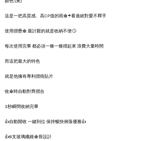
顏色:[黃]
這是一把高質感、高CP值的雨傘☂️看過絕對愛不釋手
使用摺疊傘 最討厭的就是收納不便🙄
每次使用完畢 都必須一條一條摺起來 浪費大量時間
而這把最大的特色
就是他擁有專利摺痕貼片
收傘時自動對齊摺合
3秒瞬間收納完畢
👍自動開收 一鍵到位 保持暢快俐落優雅👍
👍8支玻璃纖維傘骨設計