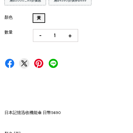
滿$2000_95折優惠
滿$4390折價券$699
顏色
黃
數量
-
+
日本記憶迅收機能傘 日幣5690