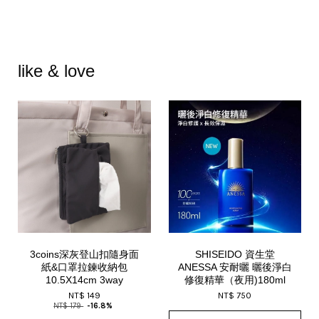
like & love
3coins深灰登山扣隨身面
SHISEIDO 資生堂
紙&口罩拉鍊收納包
ANESSA 安耐曬 曬後淨白
10.5X14cm 3way
修復精華（夜用)180ml
NT$ 149
NT$ 750
NT$ 179
-16.8%