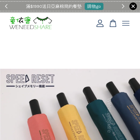
滿$1990送日亞麻棉簡約餐墊
購物go
童裝M
您的購物車目前還是空的。
繼續購物