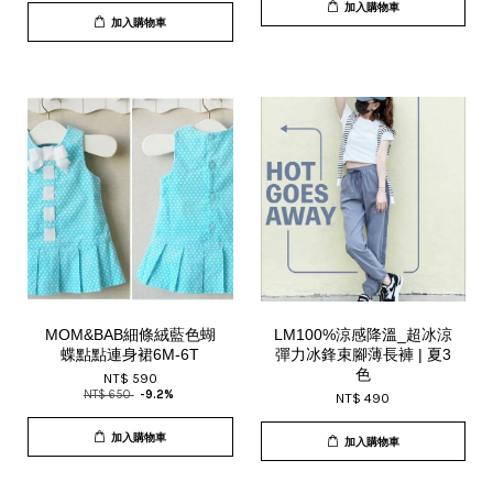
加入購物車
加入購物車
MOM&BAB細條絨藍色蝴
LM100%涼感降溫_超冰涼
蝶點點連身裙6M-6T
彈力冰鋒束腳薄長褲 | 夏3
色
NT$ 590
NT$ 650
-9.2%
NT$ 490
加入購物車
加入購物車