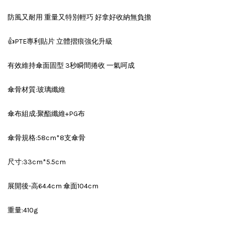
防風又耐用 重量又特別輕巧 好拿好收納無負擔
👍PTE專利貼片 立體摺痕強化升級
有效維持傘面固型 3秒瞬間捲收 一氣呵成
傘骨材質:玻璃纖維
傘布組成:聚酯纖維+PG布
傘骨規格:58cm*8支傘骨
尺寸:33cm*5.5cm
展開後-高64.4cm 傘面104cm
重量:410g