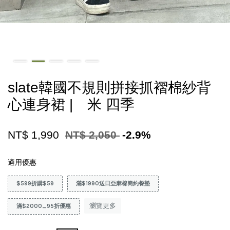
slate韓國不規則拼接抓褶棉紗背
心連身裙 | 米 四季
NT$ 1,990
NT$ 2,050
-2.9%
適用優惠
$599折購$59
滿$1990送日亞麻棉簡約餐墊
瀏覽更多
滿$2000_95折優惠