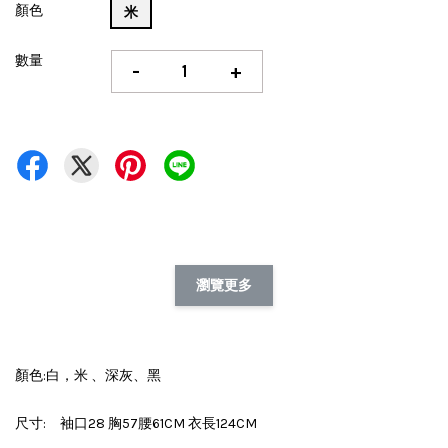
顏色
米
數量
-
+
瀏覽更多
顏色:白，米 、深灰、黑
尺寸: 袖口28 胸57腰61CM 衣長124CM