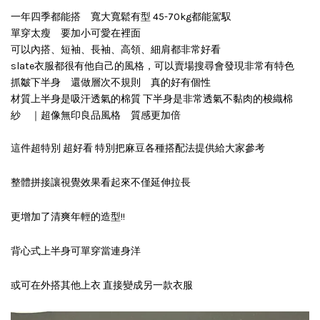
一年四季都能搭 寬大寬鬆有型 45-70kg都能駕馭
單穿太瘦 要加小可愛在裡面
可以內搭、短袖、長袖、高領、細肩都非常好看
slate衣服都很有他自己的風格，可以賣場搜尋會發現非常有特色
抓皺下半身 還做層次不規則 真的好有個性
材質上半身是吸汗透氣的棉質 下半身是非常透氣不黏肉的梭織棉
紗 ｜超像無印良品風格 質感更加倍
這件超特別 超好看 特別把麻豆各種搭配法提供給大家參考
整體拼接讓視覺效果看起來不僅延伸拉長
更增加了清爽年輕的造型!!
背心式上半身可單穿當連身洋
或可在外搭其他上衣 直接變成另一款衣服