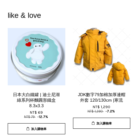
like & love
日本大白鐵罐 | 迪士尼湖
JDK數字79加棉加厚連帽
綠系列杯麵圓形鐵盒
外套 120/130cm |寒流
8.3x3.3
NT$ 1,290
NT$ 1,390
-7.2%
NT$ 69
NT$ 79
-12.7%
加入購物車
加入購物車