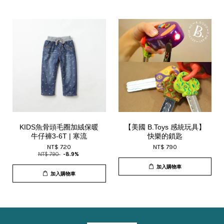
KIDS魚骨頭毛圈加絨保暖
【美國 B.Toys 感統玩具】
牛仔褲3-6T | 寒流
快樂的鎖匙
NT$ 720
NT$ 790
NT$ 790
-8.9%
加入購物車
加入購物車