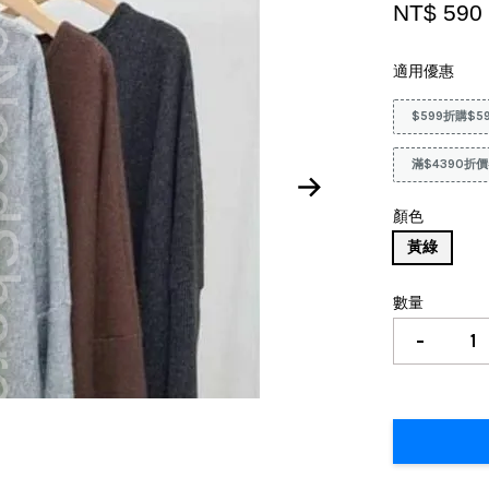
NT$ 59
適用優惠
$599折購$5
滿$4390折價
顏色
黃綠
數量
-