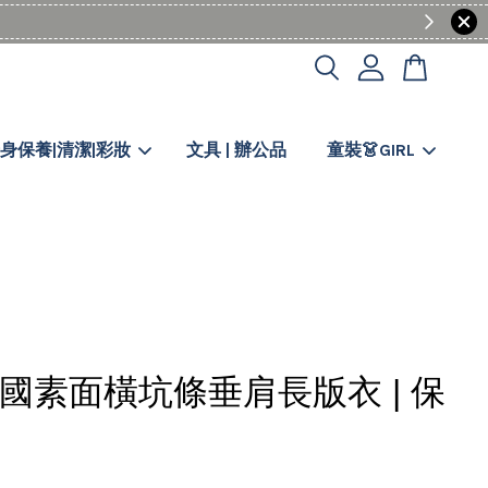
身保養|清潔|彩妝
文具 | 辦公品
童裝👗GIRL
 韓國素面橫坑條垂肩長版衣 | 保