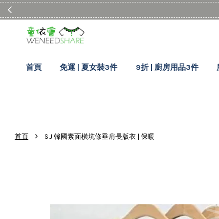
首頁
免運 | 夏女裝3件
9折 | 廚房用品3件
›
首頁
S.J 韓國素面橫坑條垂肩長版衣 | 保暖