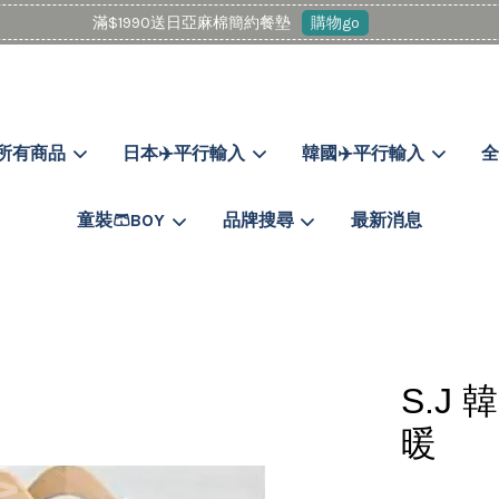
滿$1990送日亞麻棉簡約餐墊
購物go
所有商品
日本✈️平行輸入
韓國✈️平行輸入
全
您的購物車目前還是空的。
童裝🩳BOY
品牌搜尋
最新消息
繼續購物
S.J
暖