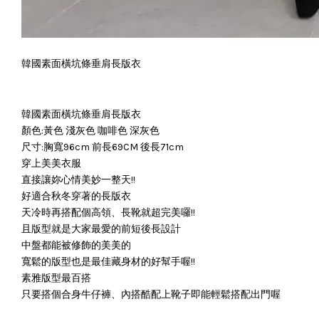
韓國素面橫坑條垂肩長版衣
韓國素面橫坑條垂肩長版衣
顏色:黃色 淺灰色 咖啡色 深灰色
尺寸:胸寬96cm 前長69CM 後長71cm
穿上美美衣服
直接讓妳心情美妙一整天!!
好適合秋冬穿著的長版衣
天冷時再搭配個高領、長靴就超完美囉!!
且版型就是大家最愛的前短後長設計
中盤都能被修飾的美美的
寬鬆的版型也是最佳藏身材的好幫手喔!!
素雅版型最百搭
只要搭個合身牛仔褲、內搭酷配上靴子即能輕鬆搭配出門喔