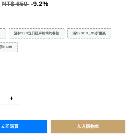
0
NT$ 650
-9.2%
9
滿$1990送日亞麻棉簡約餐墊
滿$2000_95折優惠
券$699
+
立即購買
加入購物車