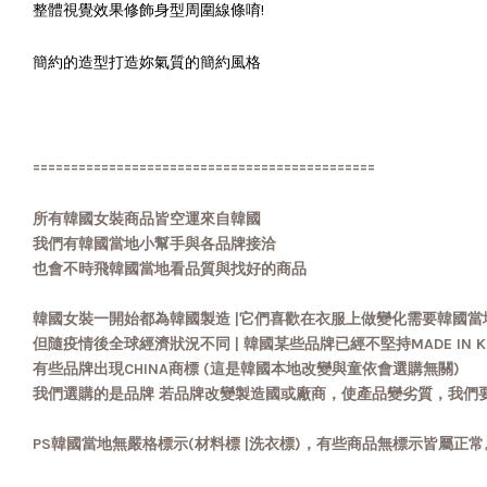
整體視覺效果修飾身型周圍線條唷!
簡約的造型打造妳氣質的簡約風格
=============================================
所有韓國女裝商品皆空運來自韓國
我們有韓國當地小幫手與各品牌接洽
也會不時飛韓國當地看品質與找好的商品
韓國女裝一開始都為韓國製造 |它們喜歡在衣服上做變化需要韓國當
但隨疫情後全球經濟狀況不同 | 韓國某些品牌已經不堅持MADE IN K
有些品牌出現CHINA商標 (這是韓國本地改變與童依會選購無關)
我們選購的是品牌 若品牌改變製造國或廠商，使產品變劣質，我們
PS韓國當地無嚴格標示(材料標 |洗衣標)，有些商品無標示皆屬正