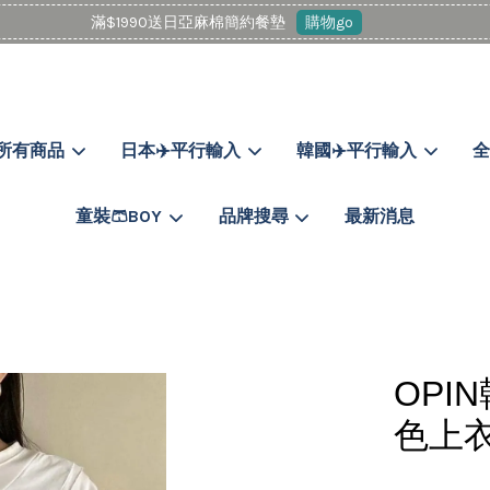
滿$1990送日亞麻棉簡約餐墊
購物go
所有商品
日本✈️平行輸入
韓國✈️平行輸入
全
您的購物車目前還是空的。
童裝🩳BOY
品牌搜尋
最新消息
繼續購物
OPI
色上衣