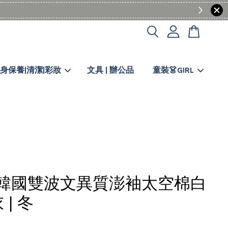
身保養|清潔|彩妝
文具 | 辦公品
童裝👗GIRL
N韓國雙波文異質澎袖太空棉白
 | 冬