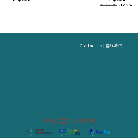
NT$ 399
-12.3%
Contact us | 聯絡我們
Visa
Master
Discover