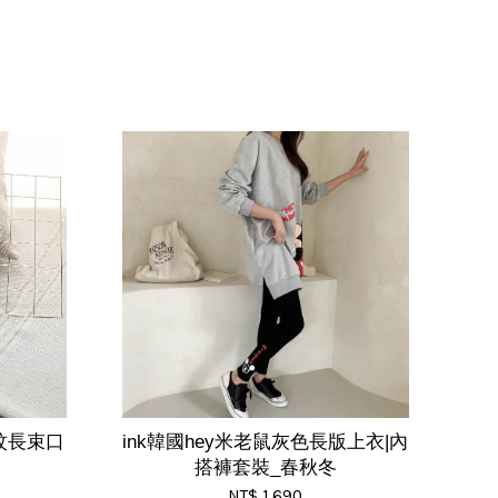
蚊長束口
ink韓國hey米老鼠灰色長版上衣|內
搭褲套裝_春秋冬
NT$ 1,690