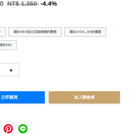
90
NT$ 1,350
-4.4%
9
滿$1990送日亞麻棉簡約餐墊
滿$2000_95折優惠
券$699
+
立即購買
加入購物車