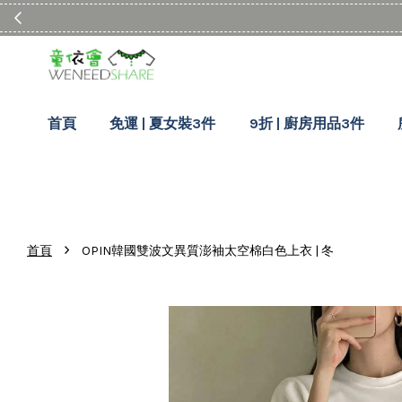
首頁
免運 | 夏女裝3件
9折 | 廚房用品3件
›
首頁
OPIN韓國雙波文異質澎袖太空棉白色上衣 | 冬