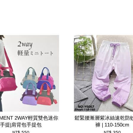
IMENT 2WAY輕質雙色迷你
鬆緊腰漸層紫冰絲速乾防
手提|肩背包手提包
褲 | 110-150cm
NT$ 550
NT$ 350