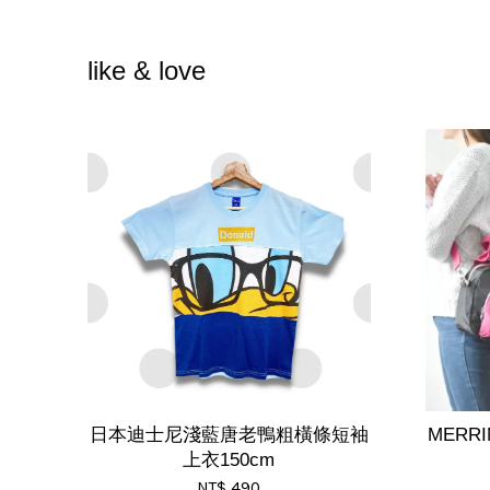
like & love
日本迪士尼淺藍唐老鴨粗橫條短袖
MERR
上衣150cm
NT$ 490