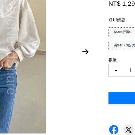
NT$ 1,2
適用優惠
$599折購$5
滿$4390折價
數量
-