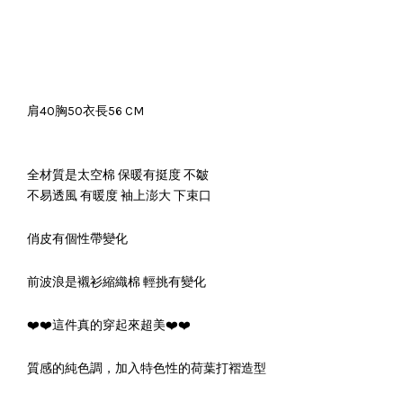
肩40胸50衣長56 CM
全材質是太空棉 保暖有挺度 不皺
不易透風 有暖度 袖上澎大 下束口
俏皮有個性帶變化
前波浪是襯衫縮織棉 輕挑有變化
❤️❤️這件真的穿起來超美❤️❤️
質感的純色調，加入特色性的荷葉打褶造型