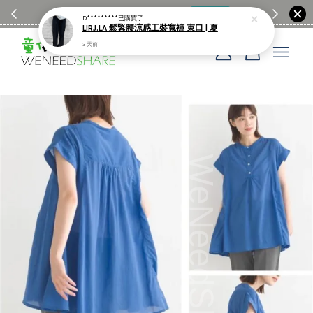
滿$1990送日亞麻棉簡約餐墊
購物go
童裝M
D*********
已購買了
LIRJ.LA 鬆緊腰涼感工裝寬褲 束口 | 夏
3 天前
您的購物車目前還是空的。
繼續購物