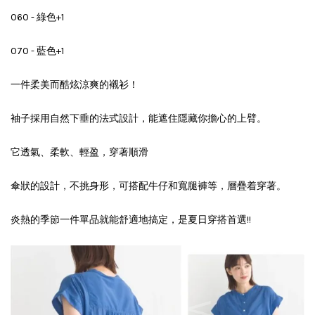
060 - 綠色+1
070 - 藍色+1
一件柔美而酷炫涼爽的襯衫！
袖子採用自然下垂的法式設計，能遮住隱藏你擔心的上臂。
它透氣、柔軟、輕盈，穿著順滑
傘狀的設計，不挑身形，可搭配牛仔和寬腿褲等，層疊着穿著。
炎熱的季節一件單品就能舒適地搞定，是夏日穿搭首選!!