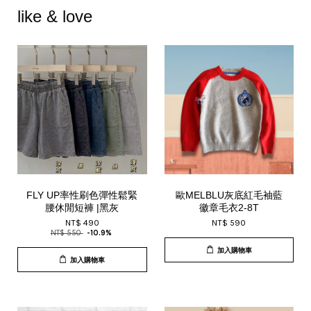
like & love
FLY UP率性刷色彈性鬆緊
歐MELBLU灰底紅毛袖藍
腰休閒短褲 |黑灰
徽章毛衣2-8T
NT$ 490
NT$ 590
NT$ 550
-10.9%
加入購物車
加入購物車