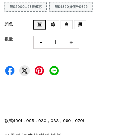
滿$2000_95折優惠
滿$4390折價券$699
顏色
藍
綠
白
黑
數量
-
+
款式:[001，005，030，033，060，070]