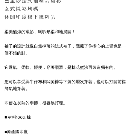
巴里紗法式袖喇叭襯衫
女式襯衫均碼
休閒印度棉下擺喇叭
柔美酷炫的襯衫，喇叭形柔和地展開！
袖子的設計就像自然掉落的法式袖子，隱藏了你擔心的上臂也是一
個不錯的點。
它透氣、柔軟、輕便，穿著順滑，是棉花煮沸再製造獨有的。
您可以享受與牛仔布和闊腿褲等下裝的層次穿著，也可以打開前襟
帥氣地穿著。
即使在炎熱的季節，很容易打理。
■ 材料100% 棉
■原產國印度