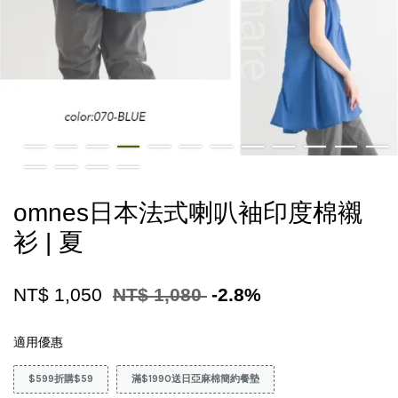
omnes日本法式喇叭袖印度棉襯
衫 | 夏
NT$ 1,050
NT$ 1,080
-2.8%
適用優惠
$599折購$59
滿$1990送日亞麻棉簡約餐墊