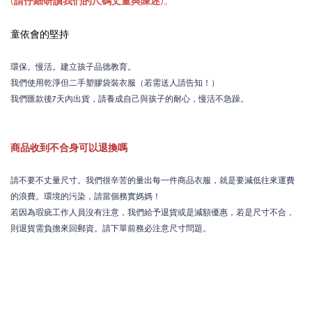
(
請仔細研讀我們的尺碼丈量與陳述
)。
童依會的堅持
環保。慢活。建立孩子品德教育。
我們使用乾淨但二手塑膠袋裝衣服（若需送人請告知！）
我們匯款後7天內出貨，請養成自己與孩子的耐心，慢活不急躁。
商品收到不合身可以退換嗎
請不要不丈量尺寸。我們很辛苦的量出每一件商品衣服，就是要減低往來運費
的浪費。環境的污染，請當個務實媽媽！
若因為瑕疵工作人員沒有注意，我們給予退貨或是減額優惠，若是尺寸不合，
則退貨需負擔來回郵資。請下單前務必注意尺寸問題。