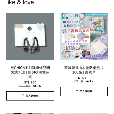
like & love
日CHICA不對稱線條雙圈
韓國製釜山衣物防染色片
夾式耳環 | 銀與槍黑雙色
100張 | 薰衣草
款
NT$ 139
NT$ 149
-6.7%
NT$ 250
NT$ 290
-13.8%
加入購物車
加入購物車