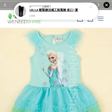
滿$1990送日亞麻棉簡約餐墊
購物go
童裝M
D*********
已購買了
LIRJ.LA 鬆緊腰涼感工裝寬褲 束口 | 夏
3 天前
您的購物車目前還是空的。
繼續購物