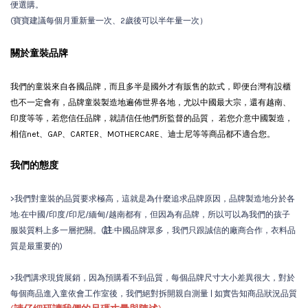
便選購。
(寶寶建議每個月重新量一次、2歲後可以半年量一次）
關於童裝品牌
我們的童裝來自各國品牌，而且多半是國外才有販售的款式，即便台灣有設櫃
也不一定會有
，品牌童裝製造地遍佈世界各地，尤以中國最大宗，還有越南、
印度等等，若您信任品牌，就請信任他們所監督的品質， 若您介意中國製造，
相信net、GAP、CARTER、MOTHERCARE、迪士尼等等商品都不適合您。
我們的態度
>我們對童裝的品質要求極高，這就是為什麼追求品牌原因，品牌製造地分於各
地:在中國/印度/印尼/緬甸/越南都有，但因為有品牌，所以可以為我們的孩子
服裝質料上多一層把關。(
註
:中國品牌眾多，我們只跟誠信的廠商合作，衣料品
質是最重要的)
>我們講求現貨展銷，因為預購看不到品質，每個品牌尺寸大小差異很大，對於
每個商品進入童依會工作室後，我們絕對拆開親自測量 | 如實告知商品狀況品質