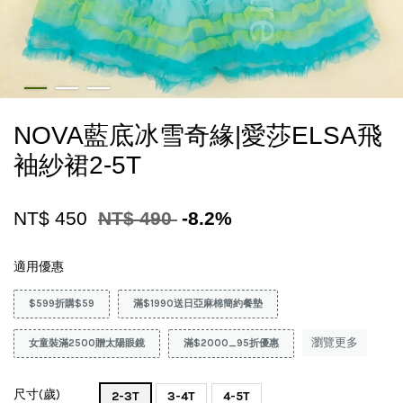
NOVA藍底冰雪奇緣|愛莎ELSA飛
袖紗裙2-5T
NT$ 450
NT$ 490
-8.2%
適用優惠
$599折購$59
滿$1990送日亞麻棉簡約餐墊
瀏覽更多
女童裝滿2500贈太陽眼鏡
滿$2000_95折優惠
尺寸(歲)
2-3T
3-4T
4-5T