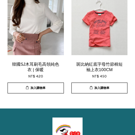
韓國SJ木耳刷毛高領純色
斑比納紅底字母竹節棉短
衣 | 保暖
袖上衣100CM
NT$ 420
NT$ 450
加入購物車
加入購物車