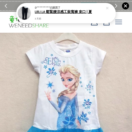
滿$1990送日亞麻棉簡約餐墊
購物go
童裝M
D*********
已購買了
LIRJ.LA 鬆緊腰涼感工裝寬褲 束口 | 夏
3 天前
您的購物車目前還是空的。
繼續購物