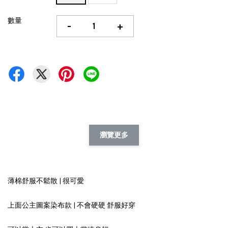
數量
-
+
瀏覽更多
薄棉舒服不鬆散 | 很可愛
上面公主圖案染布款 | 不會硬硬 舒服好穿