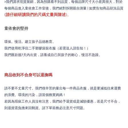
>我們講求現貨展銷，因為預購看不到品質，每個品牌尺寸大小差異很大，對於
每個商品進入童依會工作室後，我們絕對拆開親自測量 | 如實告知商品狀況品質
(
請仔細研讀我們的尺碼丈量與陳述
)。
童依會的堅持
環保。慢活。建立孩子品德教育。
我們使用乾淨但二手塑膠袋裝衣服（若需送人請告知！）
我們匯款後7天內出貨，請養成自己與孩子的耐心，慢活不急躁。
商品收到不合身可以退換嗎
請不要不丈量尺寸。我們很辛苦的量出每一件商品衣服，就是要減低往來運費
的浪費。環境的污染，請當個務實媽媽！
若因為瑕疵工作人員沒有注意，我們給予退貨或是減額優惠，若是尺寸不合，
則退貨需負擔來回郵資。請下單前務必注意尺寸問題。