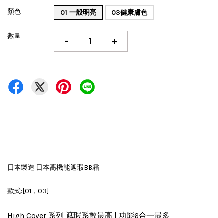
顏色
01 一般明亮
03健康膚色
數量
-
+
日本製造 日本高機能遮瑕BB霜
款式:[01，03]
High Cover 系列 遮瑕系數最高 | 功能6合一最多