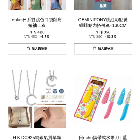
推薦
eplus日系雙跳色口袋削肩
GEMINIPONY桃紅彩點黃
短袖上衣
蝴蝶結內搭褲90-130CM
NT$ 420
NT$ 350
NT$ 450
-6.7%
NT$ 390
-10.3%
加入購物車
加入購物車
H.K DC925純銀氣質單顆
日echo攜帶式水果刀 | 藍