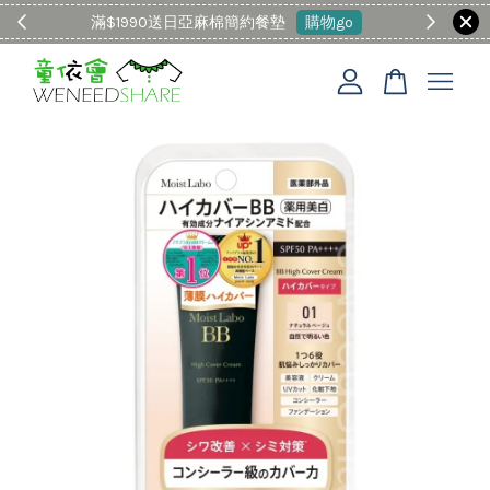
滿$1990送日亞麻棉簡約餐墊
購物go
童裝M
您的購物車目前還是空的。
繼續購物