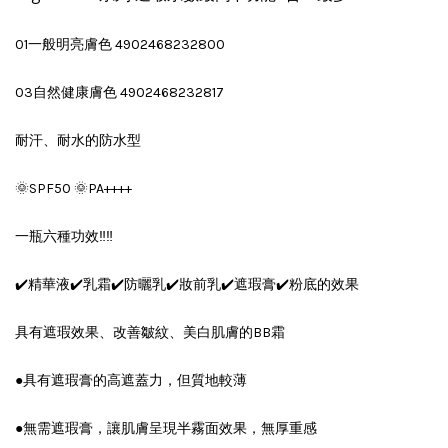
01一般明亮膚色 4902468232800
03自然健康膚色 4902468232817
耐汗、耐水的防水型
🌞SPF50 🌞PA++++
一瓶六種功效‼️‼️
✔️精華液✔️乳霜✔️防曬乳✔️妝前乳✔️遮瑕膏✔️粉底的效果
具有遮瑕效果、改善皺紋、美白肌膚的BB霜
●具有遮瑕膏的高遮蓋力，但質地較薄
●無需遮瑕膏，讓肌膚呈現半霧面效果，無厚重感