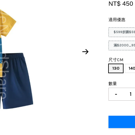
NT$ 45
適用優惠
$599折購$5
滿$2000_9
尺寸CM
130
14
數量
-