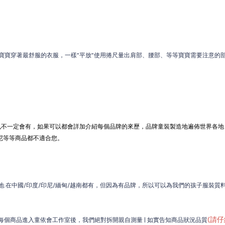
寶寶穿著最舒服的衣服，一樣”平放”使用捲尺量出肩部、腰部、等等寶寶需要注意的部
也不一定會有，如果可以都會詳加介紹每個品牌的來歷，品牌童裝製造地遍佈世界各地
迪士尼等等商品都不適合您。
:在中國/印度/印尼/緬甸/越南都有，但因為有品牌，所以可以為我們的孩子服裝質料
(請
個商品進入童依會工作室後，我們絕對拆開親自測量 | 如實告知商品狀況品質