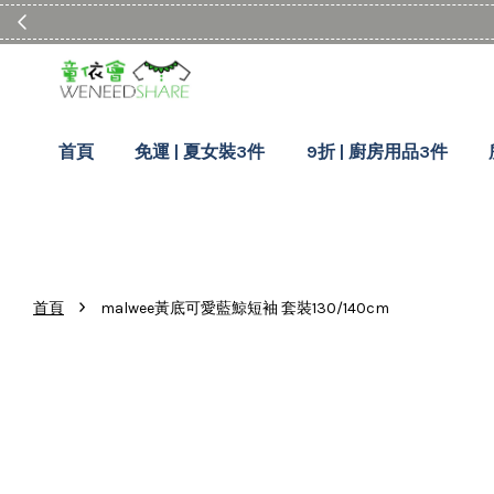
首頁
免運 | 夏女裝3件
9折 | 廚房用品3件
›
首頁
malwee黃底可愛藍鯨短袖 套裝130/140cm