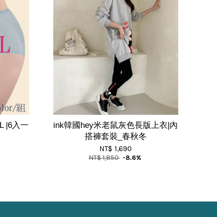
 |6入一
ink韓國hey米老鼠灰色長版上衣|內
搭褲套裝_春秋冬
NT$ 1,690
NT$ 1,850
-8.6%