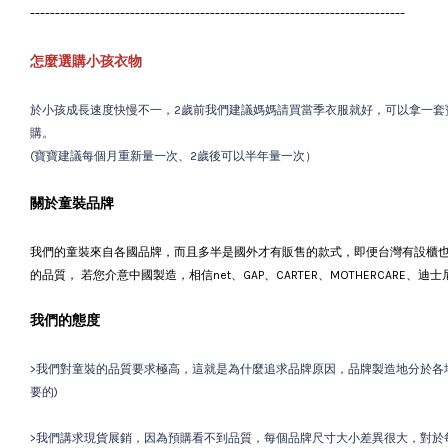
---------------------------------------------------------------------------
怎麼選購小孩衣物
於小孩成長速度快慢不一，2歲前我們建議媽媽請買當季衣服就好，可以拿一套
購。
(寶寶建議每個月重新量一次、2歲後可以半年量一次）
關於童裝品牌
我們的童裝來自各國品牌，而且多半是國外才有販售的款式，即便台灣有設櫃
的品質， 若您介意中國製造，相信net、GAP、CARTER、MOTHERCARE、
我們的態度
>我們對童裝的品質要求極高，這就是為什麼追求品牌原因，品牌製造地分於各地
要的)
>我們講求現貨展銷，因為預購看不到品質，每個品牌尺寸大小差異很大，對於每