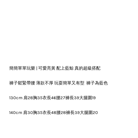
簡簡單單玩樂 | 可愛亮黃 配上藍鯨 真的超級搭配
褲子鬆緊帶腰 薄款不厚 玩耍簡單又有型 褲子為藍色
130cm 肩28胸35衣長46腰27褲長39大腿圍19
140cm 肩30胸35衣長48腰28褲長39大腿圍20