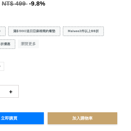
0
NT$ 499
-9.8%
9
滿$1990送日亞麻棉簡約餐墊
Malwee3件以上88折
瀏覽更多
5折優惠
0
+
立即購買
加入購物車