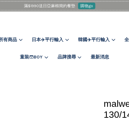
滿$1990送日亞麻棉簡約餐墊
購物go
所有商品
日本✈️平行輸入
韓國✈️平行輸入
全
您的購物車目前還是空的。
童裝🩳BOY
品牌搜尋
最新消息
繼續購物
mal
130/