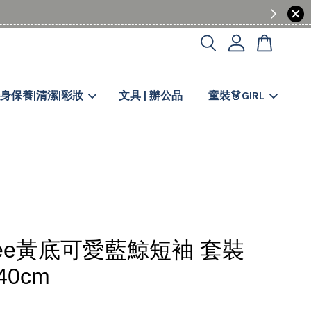
身保養|清潔|彩妝
文具 | 辦公品
童裝👗GIRL
wee黃底可愛藍鯨短袖 套裝
140cm