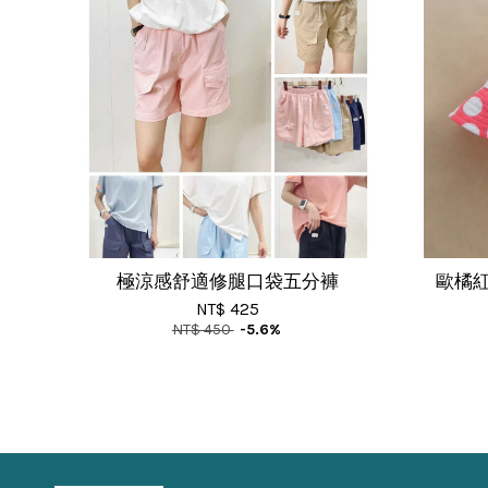
極涼感舒適修腿口袋五分褲
歐橘紅
NT$ 425
NT$ 450
-5.6%