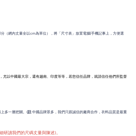
分（網內丈量全以cm為單位），將「尺寸表」放置電腦|手機記事上，方便選
，尤以中國最大宗，還有越南、印度等等，若您信任品牌，就請信任他們所監督
上多一層把關。(
註
:中國品牌眾多，我們只跟誠信的廠商合作，衣料品質是最重
仔細研讀我們的尺碼丈量與陳述)。