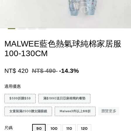
MALWEE藍色熱氣球純棉家居服
100-130CM
NT$ 420
NT$ 490
-14.3%
適用優惠
$599折購$59
滿$1990送日亞麻棉簡約餐墊
瀏覽更多
女童裝滿2500贈太陽眼鏡
Malwee3件以上88折
尺碼
90
100
110
120