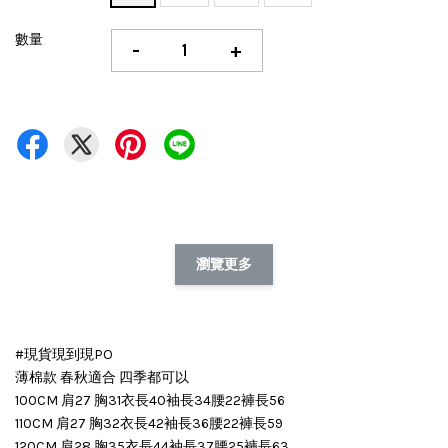
數量
-
+
瀏覽更多
#現貨現到現PO
薄棉款 春秋適合 四季都可以
100CM 肩27 胸31衣長40袖長34腰22褲長56
110CM 肩27 胸32衣長42袖長36腰22褲長59
120CM 肩28 胸35衣長44袖長37腰25褲長63