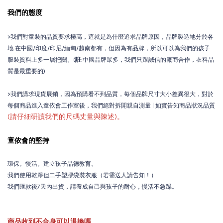
我們的態度
>我們對童裝的品質要求極高，這就是為什麼追求品牌原因，品牌製造地分於各
地:在中國/印度/印尼/緬甸/越南都有，但因為有品牌，所以可以為我們的孩子
服裝質料上多一層把關。(
註
:中國品牌眾多，我們只跟誠信的廠商合作，衣料品
質是最重要的)
>我們講求現貨展銷，因為預購看不到品質，每個品牌尺寸大小差異很大，對於
每個商品進入童依會工作室後，我們絕對拆開親自測量 | 如實告知商品狀況品質
(請仔細研讀我們的尺碼丈量與陳述)。
童依會的堅持
環保。慢活。建立孩子品德教育。
我們使用乾淨但二手塑膠袋裝衣服（若需送人請告知！）
我們匯款後7天內出貨，請養成自己與孩子的耐心，慢活不急躁。
商品收到不合身可以退換嗎