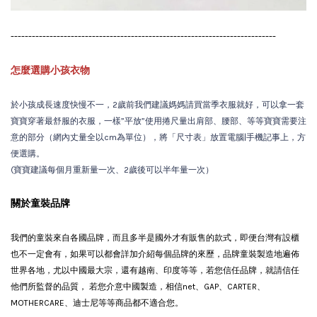
---------------------------------------------------------------------------
怎麼選購小孩衣物
於小孩成長速度快慢不一，2歲前我們建議媽媽請買當季衣服就好，可以拿一套
寶寶穿著最舒服的衣服，一樣”平放”使用捲尺量出肩部、腰部、等等寶寶需要注
意的部分（網內丈量全以cm為單位），將「尺寸表」放置電腦|手機記事上，方
便選購。
(寶寶建議每個月重新量一次、2歲後可以半年量一次）
關於童裝品牌
我們的童裝來自各國品牌，而且多半是國外才有販售的款式，即便台灣有設櫃
也不一定會有，如果可以都會詳加介紹每個品牌的來歷，品牌童裝製造地遍佈
世界各地，尤以中國最大宗，還有越南、印度等等，若您信任品牌，就請信任
他們所監督的品質， 若您介意中國製造，相信net、GAP、CARTER、
MOTHERCARE、迪士尼等等商品都不適合您。