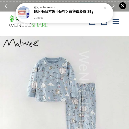
滿$1990送日亞麻棉簡約餐墊
購物go
童裝M
您的購物車目前還是空的。
繼續購物