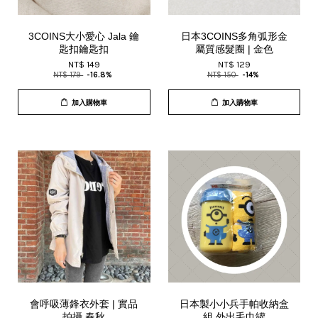
3COINS大小愛心 Jala 鑰
日本3COINS多角弧形金
匙扣鑰匙扣
屬質感髮圈 | 金色
NT$ 149
NT$ 129
NT$ 179
-16.8%
NT$ 150
-14%
加入購物車
加入購物車
會呼吸薄鋒衣外套 | 實品
日本製小小兵手帕收納盒
拍攝 春秋
組 外出毛巾罐