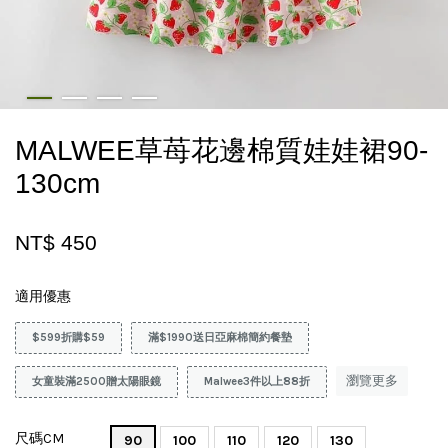
MALWEE草苺花邊棉質娃娃裙90-
130cm
NT$ 450
適用優惠
$599折購$59
滿$1990送日亞麻棉簡約餐墊
瀏覽更多
女童裝滿2500贈太陽眼鏡
Malwee3件以上88折
尺碼CM
90
100
110
120
130