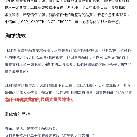
我們的童裝來自各國品牌，而且多半是國外才有販售的款式，即便台灣有設櫃
也不一定會有
，品牌童裝製造地遍佈世界各地，尤以中國最大宗，還有越南、
印度等等，若您信任品牌，就請信任他們所監督的品質， 若您介意中國製造，
相信net、GAP、CARTER、MOTHERCARE、迪士尼等等商品都不適合您。
我們的態度
>我們對童裝的品質要求極高，這就是為什麼追求品牌原因，品牌製造地分於各
地:在中國/印度/印尼/緬甸/越南都有，但因為有品牌，所以可以為我們的孩子
服裝質料上多一層把關。(
註
:中國品牌眾多，我們只跟誠信的廠商合作，衣料品
質是最重要的)
>我們講求現貨展銷，因為預購看不到品質，每個品牌尺寸大小差異很大，對於
每個商品進入童依會工作室後，我們絕對拆開親自測量 | 如實告知商品狀況品質
(
請仔細研讀我們的尺碼丈量與陳述
)。
童依會的堅持
環保。慢活。建立孩子品德教育。
我們使用乾淨但二手塑膠袋裝衣服（若需送人請告知！）