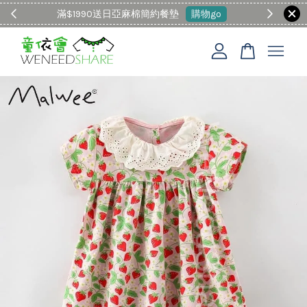
滿$1990送日亞麻棉簡約餐墊
購物go
童裝M
您的購物車目前還是空的。
繼續購物