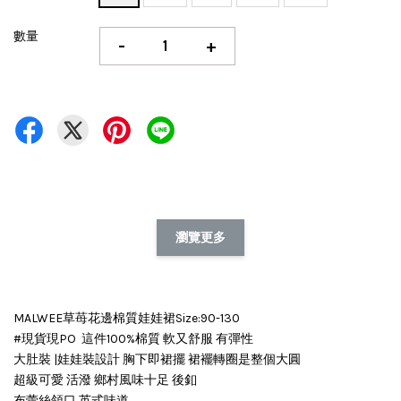
數量
-
+
瀏覽更多
MALWEE草苺花邊棉質娃娃裙Size:90-130
#現貨現PO 這件100%棉質 軟又舒服 有彈性
大肚裝 |娃娃裝設計 胸下即裙擺 裙襬轉圈是整個大圓
超級可愛 活潑 鄉村風味十足 後釦
布蕾絲領口 英式味道