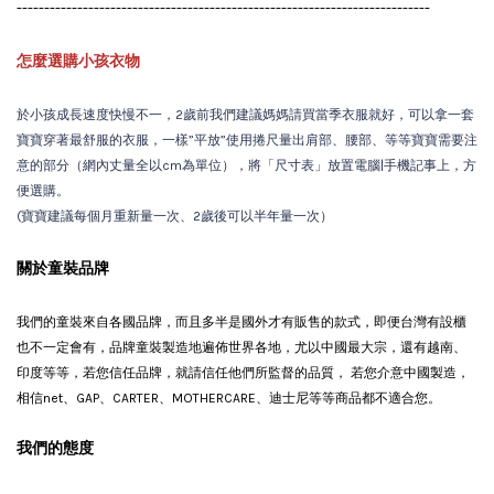
---------------------------------------------------------------------------
怎麼選購小孩衣物
於小孩成長速度快慢不一，2歲前我們建議媽媽請買當季衣服就好，可以拿一套
寶寶穿著最舒服的衣服，一樣”平放”使用捲尺量出肩部、腰部、等等寶寶需要注
意的部分（網內丈量全以cm為單位），將「尺寸表」放置電腦|手機記事上，方
便選購。
(寶寶建議每個月重新量一次、2歲後可以半年量一次）
關於童裝品牌
我們的童裝來自各國品牌，而且多半是國外才有販售的款式，即便台灣有設櫃
也不一定會有
，品牌童裝製造地遍佈世界各地，尤以中國最大宗，還有越南、
印度等等，若您信任品牌，就請信任他們所監督的品質， 若您介意中國製造，
相信net、GAP、CARTER、MOTHERCARE、迪士尼等等商品都不適合您。
我們的態度