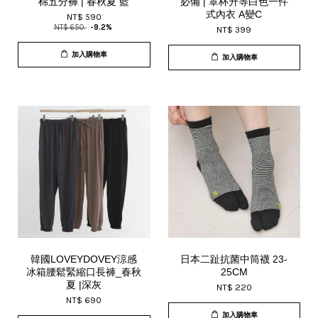
棉五分褲 | 春秋夏 藍
必備 | 罩杯升等白色一件
式內衣 A變C
NT$ 590
NT$ 650
-9.2%
NT$ 399
加入購物車
加入購物車
韓國LOVEYDOVEY涼感
日本二趾抗菌中筒襪 23-
冰箱腰鬆緊縮口長褲_春秋
25CM
夏 |深灰
NT$ 220
NT$ 690
加入購物車