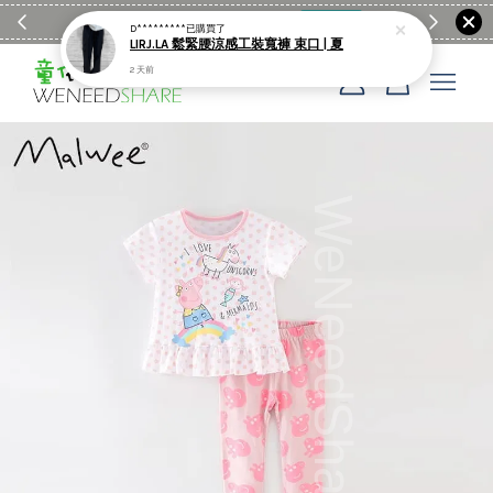
滿$1990送日亞麻棉簡約餐墊
購物go
童裝M
D*********
已購買了
LIRJ.LA 鬆緊腰涼感工裝寬褲 束口 | 夏
2 天前
您的購物車目前還是空的。
繼續購物