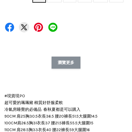
瀏覽更多
#現貨現PO
超可愛的珮珮豬 棉質好舒服柔軟
冷氣房睡覺的必備品 春秋夏都是可以購入
90CM 肩25胸30.5衣長36.5 腰20褲長51.5大腿圍14.5
100CM肩26.5胸31衣長37 腰21.5褲長55.5大腿圍15
110CM 肩28.5胸33衣長40 腰22褲長59大腿圍16