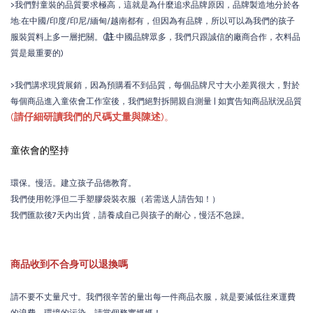
>我們對童裝的品質要求極高，這就是為什麼追求品牌原因，品牌製造地分於各
地:在中國/印度/印尼/緬甸/越南都有，但因為有品牌，所以可以為我們的孩子
服裝質料上多一層把關。(
註
:中國品牌眾多，我們只跟誠信的廠商合作，衣料品
質是最重要的)
>我們講求現貨展銷，因為預購看不到品質，每個品牌尺寸大小差異很大，對於
每個商品進入童依會工作室後，我們絕對拆開親自測量 | 如實告知商品狀況品質
(
請仔細研讀我們的尺碼丈量與陳述
)。
童依會的堅持
環保。慢活。建立孩子品德教育。
我們使用乾淨但二手塑膠袋裝衣服（若需送人請告知！）
我們匯款後7天內出貨，請養成自己與孩子的耐心，慢活不急躁。
商品收到不合身可以退換嗎
請不要不丈量尺寸。我們很辛苦的量出每一件商品衣服，就是要減低往來運費
的浪費。環境的污染，請當個務實媽媽！