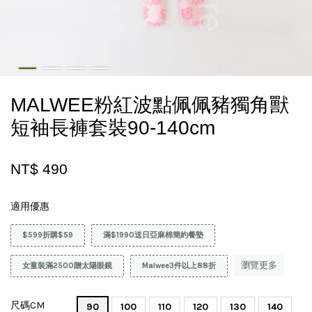
MALWEE粉紅波點佩佩豬獨角獸
短袖長褲套裝90-140cm
NT$ 490
適用優惠
$599折購$59
滿$1990送日亞麻棉簡約餐墊
瀏覽更多
女童裝滿2500贈太陽眼鏡
Malwee3件以上88折
尺碼CM
90
100
110
120
130
140