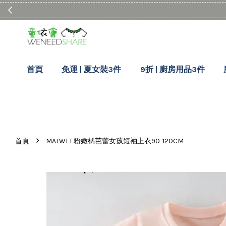
首頁
免運 | 夏女裝3件
9折 | 廚房用品3件
›
首頁
MALWEE粉嫩橘芭蕾女孩短袖上衣90-120CM