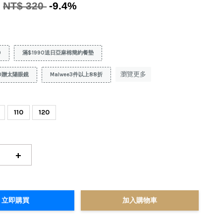
0
NT$ 320
-9.4%
9
滿$1990送日亞麻棉簡約餐墊
瀏覽更多
0贈太陽眼鏡
Malwee3件以上88折
110
120
+
立即購買
加入購物車