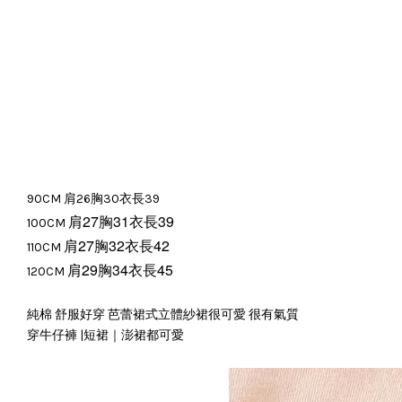
90CM 肩26胸30衣長39
肩27胸31衣長39
100CM
肩27胸32衣長42
110CM
肩29胸34衣長45
120CM
純棉 舒服好穿 芭蕾裙式立體紗裙很可愛 很有氣質
穿牛仔褲 |短裙｜澎裙都可愛