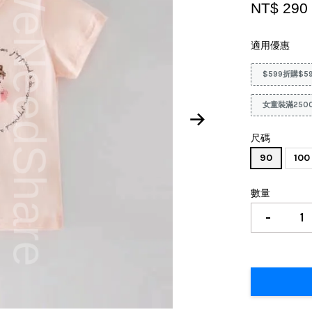
NT$ 29
適用優惠
$599折購$5
女童裝滿250
尺碼
90
100
數量
-