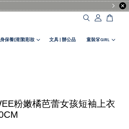
身保養|清潔|彩妝
文具 | 辦公品
童裝👗GIRL
WEE粉嫩橘芭蕾女孩短袖上衣
20CM