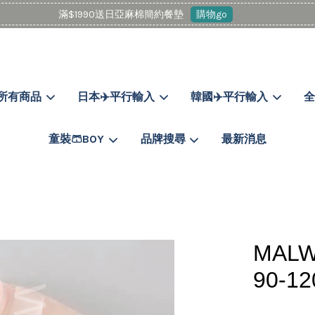
滿$1990送日亞麻棉簡約餐墊
購物go
所有商品
日本✈️平行輸入
韓國✈️平行輸入
全
您的購物車目前還是空的。
童裝🩳BOY
品牌搜尋
最新消息
繼續購物
MAL
90-1