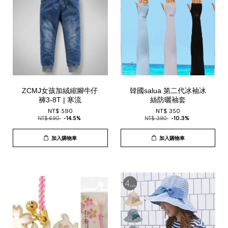
ZCMJ女孩加絨縮腳牛仔
韓國salua 第二代冰袖冰
褲3-8T | 寒流
絲防曬袖套️️️
NT$ 590
NT$ 350
NT$ 690
-14.5%
NT$ 390
-10.3%
加入購物車
加入購物車