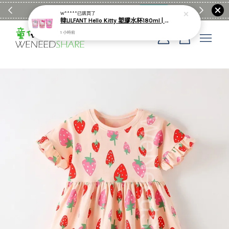
滿$1990送日亞麻棉簡約餐墊
購物go
童裝M
W*****
已購買了
韓LILFANT Hello Kitty 塑膠水杯180ml | 3入
1 小時前
您的購物車目前還是空的。
繼續購物