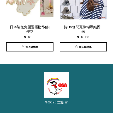
日本製兔兔開運招財吊飾|
抗UV條聞寬緣蝴蝶結帽 |
櫻花
米
NT$ 180
NT$ 520
加入購物車
加入購物車
© 2026 童依會.