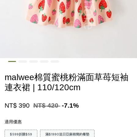
malwee棉質蜜桃粉滿面草苺短袖
連衣裙 | 110/120cm
NT$ 390
NT$ 420
-7.1%
適用優惠
$599折購$59
滿$1990送日亞麻棉簡約餐墊