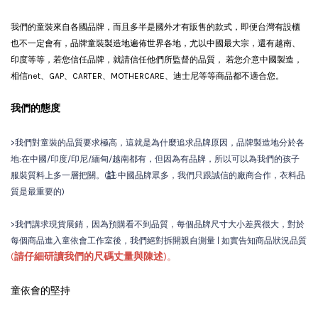
我們的童裝來自各國品牌，而且多半是國外才有販售的款式，即便台灣有設櫃
也不一定會有
，品牌童裝製造地遍佈世界各地，尤以中國最大宗，還有越南、
印度等等，若您信任品牌，就請信任他們所監督的品質， 若您介意中國製造，
相信net、GAP、CARTER、MOTHERCARE、迪士尼等等商品都不適合您。
我們的態度
>我們對童裝的品質要求極高，這就是為什麼追求品牌原因，品牌製造地分於各
地:在中國/印度/印尼/緬甸/越南都有，但因為有品牌，所以可以為我們的孩子
服裝質料上多一層把關。(
註
:中國品牌眾多，我們只跟誠信的廠商合作，衣料品
質是最重要的)
>我們講求現貨展銷，因為預購看不到品質，每個品牌尺寸大小差異很大，對於
每個商品進入童依會工作室後，我們絕對拆開親自測量 | 如實告知商品狀況品質
(
請仔細研讀我們的尺碼丈量與陳述
)。
童依會的堅持