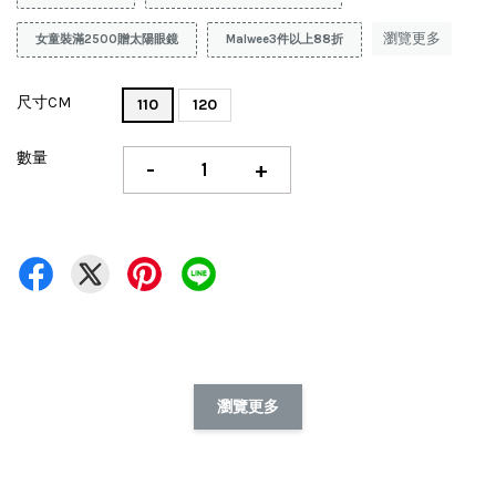
瀏覽更多
女童裝滿2500贈太陽眼鏡
Malwee3件以上88折
尺寸CM
110
120
數量
-
+
瀏覽更多