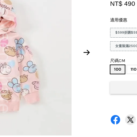
NT$ 490
適用優惠
$599折購$5
女童裝滿250
尺碼CM
100
110