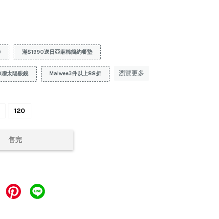
9
滿$1990送日亞麻棉簡約餐墊
瀏覽更多
0贈太陽眼鏡
Malwee3件以上88折
120
售完