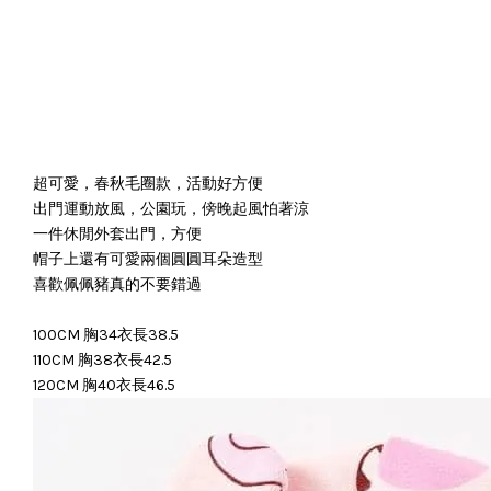
超可愛，春秋毛圈款，活動好方便
出門運動放風，公園玩，傍晚起風怕著涼
一件休閒外套出門，方便
帽子上還有可愛兩個圓圓耳朵造型
喜歡佩佩豬真的不要錯過
100CM 胸34衣長38.5
110CM 胸38衣長42.5
120CM 胸40衣長46.5