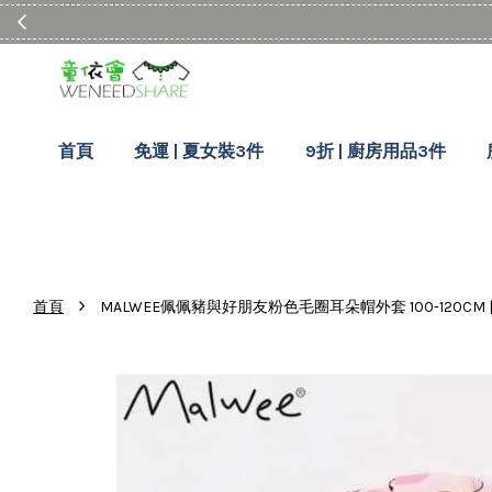
首頁
免運 | 夏女裝3件
9折 | 廚房用品3件
›
首頁
MALWEE佩佩豬與好朋友粉色毛圈耳朵帽外套 100-120CM 