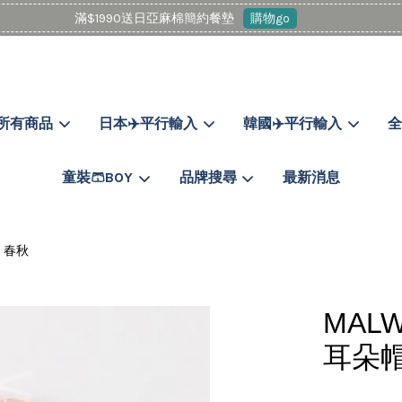
滿$1990送日亞麻棉簡約餐墊
購物go
所有商品
日本✈️平行輸入
韓國✈️平行輸入
全
您的購物車目前還是空的。
童裝🩳BOY
品牌搜尋
最新消息
繼續購物
| 春秋
MAL
耳朵帽外