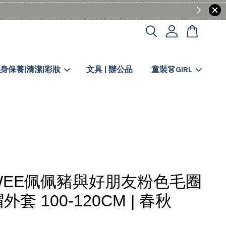
身保養|清潔|彩妝
文具 | 辦公品
童裝👗GIRL
WEE佩佩豬與好朋友粉色毛圈
套 100-120CM | 春秋