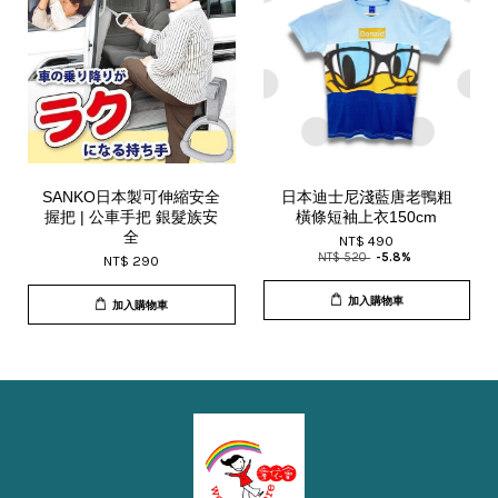
SANKO日本製可伸縮安全
日本迪士尼淺藍唐老鴨粗
握把 | 公車手把 銀髮族安
橫條短袖上衣150cm
全
NT$ 490
NT$ 520
-5.8%
NT$ 290
加入購物車
加入購物車