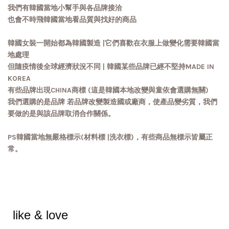
我們有韓國當地小幫手與各品牌接洽
也會不時飛韓國當地看品質與找好的商品
韓國女裝一開始都為韓國製造 |它們喜歡在衣服上做變化需要韓國當
地處理
但隨疫情後全球經濟狀況不同 | 韓國某些品牌已經不堅持MADE IN
KOREA
有些品牌出現CHINA商標 (這是韓國本地改變與童依會選購無關)
我們選購的是品牌 若品牌改變製造國或廠商，使產品變劣質，我們
要做的是與該品牌取消合作關係。
PS韓國當地無嚴格標示(材料標 |洗衣標)，有些商品無標示皆屬正
常。
like & love