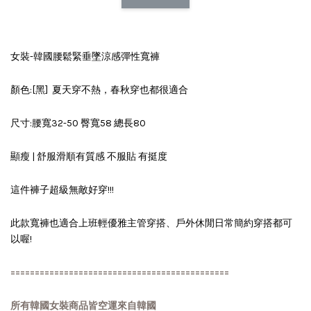
女裝-韓國腰鬆緊垂墜涼感彈性寬褲
顏色:[黑] 夏天穿不熱，春秋穿也都很適合
尺寸:腰寬32-50 臀寬58 總長80
顯瘦 | 舒服滑順有質感 不服貼 有挺度
這件褲子超級無敵好穿!!!
此款寬褲也適合上班輕優雅主管穿搭、戶外休閒日常簡約穿搭都可
以喔!
=============================================
所有韓國女裝商品皆空運來自韓國