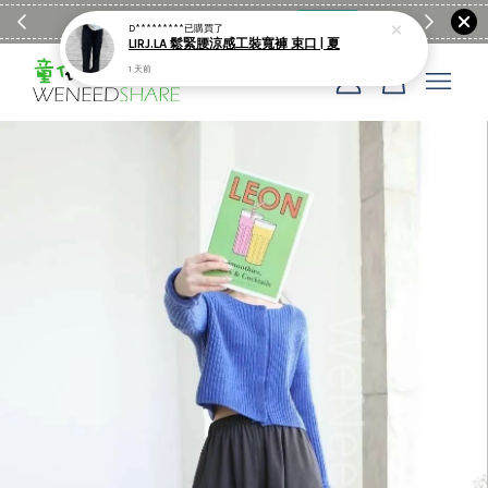
滿$1990送日亞麻棉簡約餐墊
購物go
童裝M
D*********
已購買了
LIRJ.LA 鬆緊腰涼感工裝寬褲 束口 | 夏
1 天前
您的購物車目前還是空的。
繼續購物