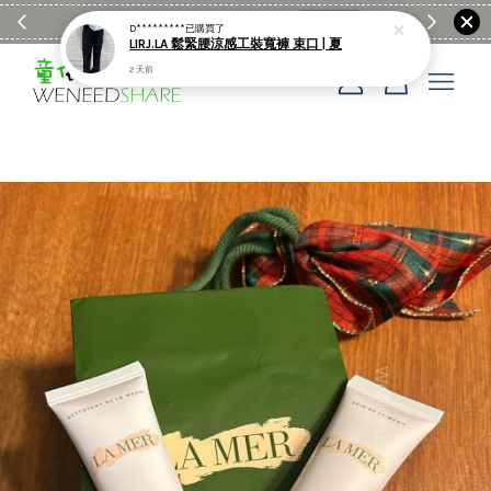
滿$1990送日亞麻棉簡約餐墊
購物go
童裝M
D*********
已購買了
LIRJ.LA 鬆緊腰涼感工裝寬褲 束口 | 夏
2 天前
您的購物車目前還是空的。
繼續購物