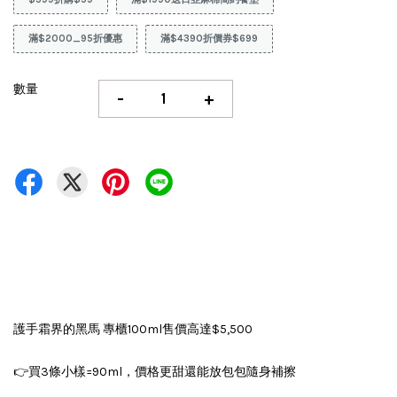
滿$2000_95折優惠
滿$4390折價券$699
數量
-
+
護手霜界的黑馬 專櫃100ml售價高達$5,500
👉買3條小樣=90ml，價格更甜還能放包包隨身補擦