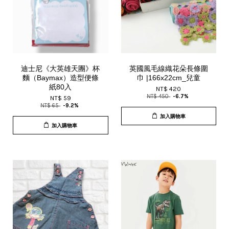
迪士尼《大英雄天團》杯
英國風毛線織花朵長條圍
麵（Baymax）造型便條
巾 |166x22cm_兒童
紙80入
NT$ 420
NT$ 450
-6.7%
NT$ 59
NT$ 65
-9.2%
加入購物車
加入購物車