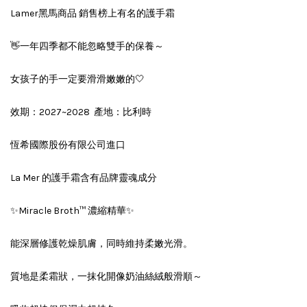
Lamer黑馬商品 銷售榜上有名的護手霜
👋一年四季都不能忽略雙手的保養～
女孩子的手一定要滑滑嫩嫩的🤍
效期：2027~2028 產地：比利時
恆希國際股份有限公司進口
La Mer 的護手霜含有品牌靈魂成分
✨Miracle Broth™ 濃縮精華✨
能深層修護乾燥肌膚，同時維持柔嫩光滑。
質地是柔霜狀，一抹化開像奶油絲絨般滑順～