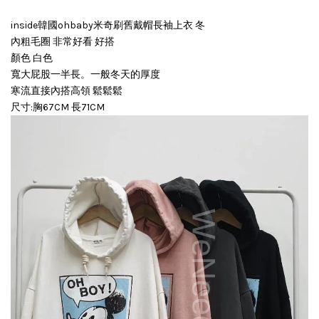
inside韓國ohbaby米奇刷舊戴帽長袖上衣 冬
內粗毛圈 非常好看 好搭
顏色 白色
寬大屁股一半長。一般冬天的厚度
寒流直接內搭高領 鬆鬆鬆
尺寸:胸67CM 長71CM