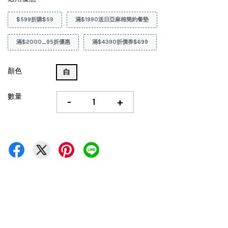
$599折購$59
滿$1990送日亞麻棉簡約餐墊
滿$2000_95折優惠
滿$4390折價券$699
顏色
白
數量
-
+