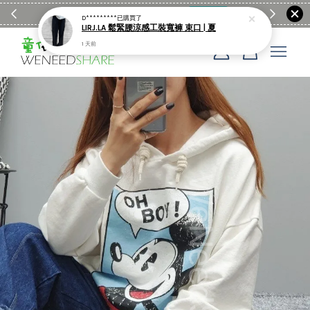
滿$1990送日亞麻棉簡約餐墊
購物go
童裝M
D*********
已購買了
LIRJ.LA 鬆緊腰涼感工裝寬褲 束口 | 夏
1 天前
您的購物車目前還是空的。
繼續購物