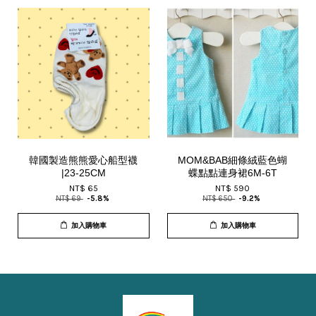
韓國製造熊熊愛心船型襪
MOM&BAB細條絨藍色蝴
|23-25CM
蝶點點連身裙6M-6T
NT$ 65
NT$ 590
NT$ 69
-5.8%
NT$ 650
-9.2%
加入購物車
加入購物車