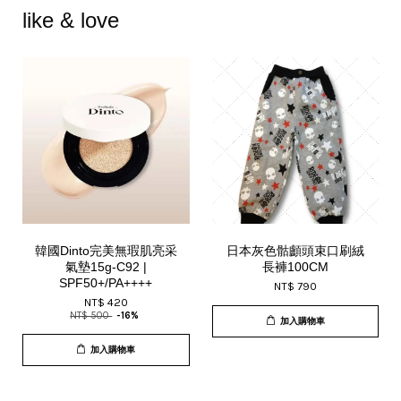
like & love
韓國Dinto完美無瑕肌亮采
日本灰色骷顱頭束口刷絨
氣墊15g-C92 |
長褲100CM
SPF50+/PA++++
NT$ 790
NT$ 420
NT$ 500
-16%
加入購物車
加入購物車