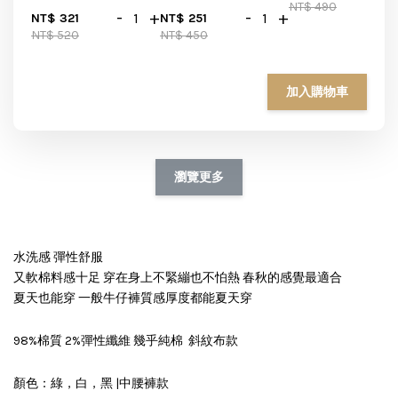
NT$ 490
-
+
-
+
NT$ 321
NT$ 251
NT$ 520
NT$ 450
加入購物車
瀏覽更多
水洗感 彈性舒服
又軟棉料感十足 穿在身上不緊繃也不怕熱 春秋的感覺最適合
夏天也能穿 一般牛仔褲質感厚度都能夏天穿
98%棉質 2%彈性纖維 幾乎純棉 斜紋布款
顏色：綠，白，黑 |中腰褲款