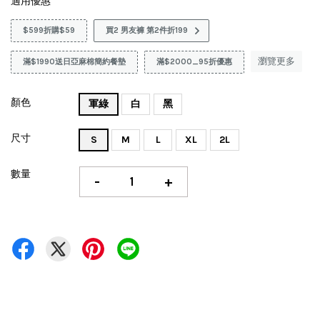
適用優惠
$599折購$59
買2 男友褲 第2件折199
瀏覽更多
滿$1990送日亞麻棉簡約餐墊
滿$2000_95折優惠
顏色
軍綠
白
黑
尺寸
S
M
L
XL
2L
數量
-
+