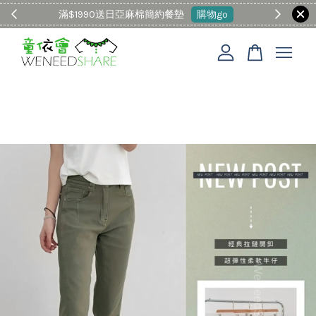
滿$1990送日亞麻棉簡約餐墊
購物go
童裝M
您的購物車目前還是空的。
繼續購物