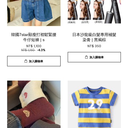
韓國7star顯瘦打褶鬆緊腰
日本沙龍級白髮專用補髮
牛仔短褲 | s
染膏 | 黑褐棕
NT$ 1,100
NT$ 350
NT$ 1,150
-4.3%
加入購物車
加入購物車