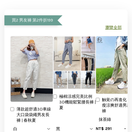
買2 男友褲 第2件折199
瀏覽全部
極棉涼感完美比例
触覚の再進化 
3D機能鬆緊腰長褲 |
瘦涼爽舒適男友
夏
薄款超舒適3D車線
褲
大口袋袋繩男友長
褲 | 春秋夏
-
NT$ 291