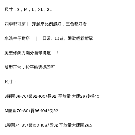
尺寸：S，M，L，XL，2L
四季都可穿 | 穿起來比例超好，三色都好看
水洗牛仔耐穿 ｜ 日常、出遊、通勤輕鬆駕馭
腿型修飾力滿分自帶挺度！！
版型正常，按平時選碼即可
尺寸：
S腰圍66-76/臀92-100/長92 平放量 大腿26 後檔40
M腰圍70-80/臀96-104/長92
L腰圍74-85/臀100-108/長92 平放量大腿圍26.5