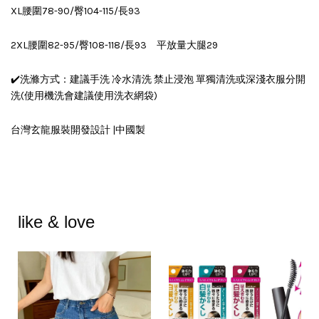
XL腰圍78-90/臀104-115/長93
2XL腰圍82-95/臀108-118/長93 平放量大腿29
✔️洗滌方式：建議手洗 冷水清洗 禁止浸泡 單獨清洗或深淺衣服分開
洗(使用機洗會建議使用洗衣網袋)
台灣玄龍服裝開發設計 |中國製
like & love