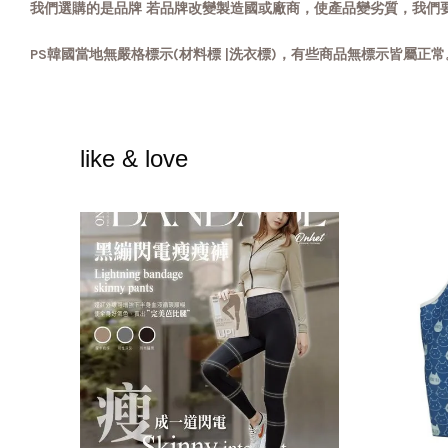
我們選購的是品牌 若品牌改變製造國或廠商，使產品變劣質，我們
PS韓國當地無嚴格標示(材料標 |洗衣標)，有些商品無標示皆屬正
like & love