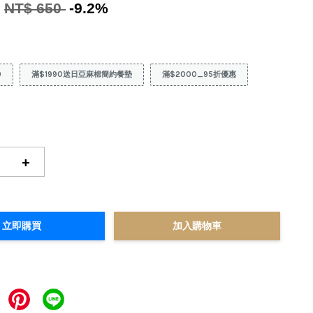
0
NT$ 650
-9.2%
9
滿$1990送日亞麻棉簡約餐墊
滿$2000_95折優惠
+
立即購買
加入購物車