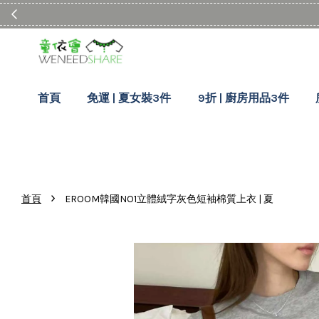
首頁
免運 | 夏女裝3件
9折 | 廚房用品3件
›
首頁
EROOM韓國NO1立體絨字灰色短袖棉質上衣 | 夏