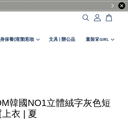
身保養|清潔|彩妝
文具 | 辦公品
童裝👗GIRL
OM韓國NO1立體絨字灰色短
上衣 | 夏