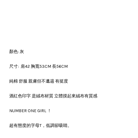
顏色: 灰
尺寸: 肩42 胸寬53CM 長56CM
純棉 舒服 親膚但不邋遢 有挺度
酒紅色印字 是絨布材質 立體摸起來絨布有質感
NUMBER ONE GIRL ！
超有態度的字母T，低調卻吸睛。