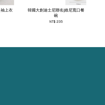
長袖上衣
韓國大創迪士尼聯名|維尼寬口餐
碗
NT$ 235