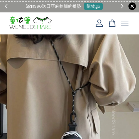
滿$1990送日亞麻棉簡約餐墊
購物go
童裝M
您的購物車目前還是空的。
繼續購物