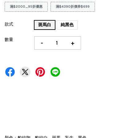
滿$2000_95折優惠
滿$4390折價券$699
款式
斑馬白
純黑色
數量
-
+
顏色：豹紋咖，豹紋白，斑馬，乳牛，黑色