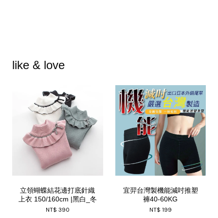
like & love
立領蝴蝶結花邊打底針織
宜羿台灣製機能減吋推塑
上衣 150/160cm |黑白_冬
褲40-60KG
NT$ 390
NT$ 199