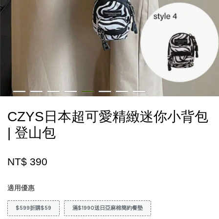
CZYS日本超可愛精緻迷你小背包
| 登山包
NT$ 390
適用優惠
$599折購$59
滿$1990送日亞麻棉簡約餐墊