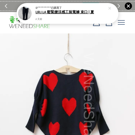
滿$1990送日亞麻棉簡約餐墊
購物go
童裝M
D*********
已購買了
LIRJ.LA 鬆緊腰涼感工裝寬褲 束口 | 夏
2 天前
您的購物車目前還是空的。
繼續購物