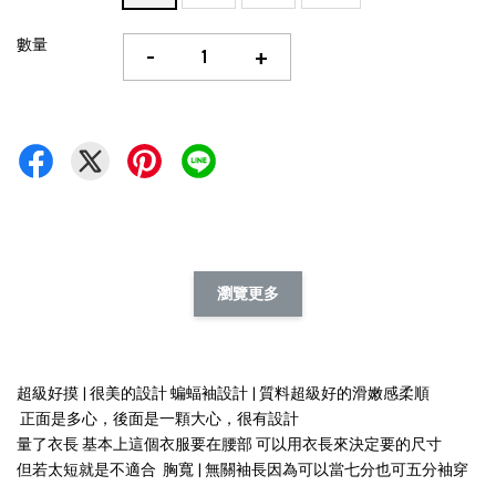
數量
-
+
瀏覽更多
超級好摸 | 很美的設計 蝙蝠袖設計 | 質料超級好的滑嫩感柔順
正面是多心，後面是一顆大心，很有設計
量了衣長 基本上這個衣服要在腰部 可以用衣長來決定要的尺寸
但若太短就是不適合 胸寬 | 無關袖長因為可以當七分也可五分袖穿