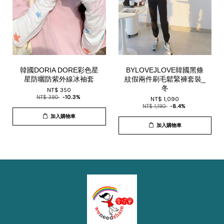
韓國DORIA DORE彩色星
BYLOVEJLOVE韓國黑條
星防曬防紫外線冰袖套
紋假兩件刷毛鬆緊褲套裝_
冬
NT$ 350
NT$ 390
-10.3%
NT$ 1,090
NT$ 1,190
-8.4%
加入購物車
加入購物車