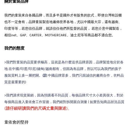
關於童裝品牌
我們的童裝來自各國品牌，而且多半是國外才有販售的款式，即便台灣有設櫃
也不一定會有
，品牌童裝製造地遍佈世界各地，尤以中國最大宗，還有越南、
印度等等，若您信任品牌，就請信任他們所監督的品質， 若您介意中國製造，
相信net、GAP、CARTER、MOTHERCARE、迪士尼等等商品都不適合您。
我們的態度
>我們對童裝的品質要求極高，這就是為什麼追求品牌原因，品牌製造地分於各
地:在中國/印度/印尼/緬甸/越南都有，但因為有品牌，所以可以為我們的孩子
服裝質料上多一層把關。(
註
:中國品牌眾多，我們只跟誠信的廠商合作，衣料品
質是最重要的)
>我們講求現貨展銷，因為預購看不到品質，每個品牌尺寸大小差異很大，對於
每個商品進入童依會工作室後，我們絕對拆開親自測量 | 如實告知商品狀況品質
(
請仔細研讀我們的尺碼丈量與陳述
)。
童依會的堅持