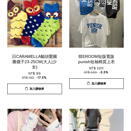
日CARAMELLA貓頭鶯圖
韓EROOM短版寬版
騰襪子23-25CM(大人|少
punish短袖棉質上衣
女)
NT$ 520
NT$ 550
-5.5%
NT$ 99
NT$ 120
-17.5%
加入購物車
加入購物車