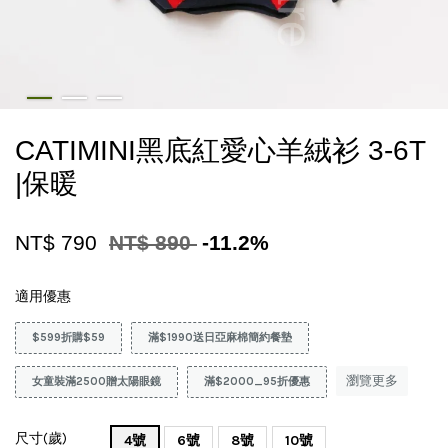
CATIMINI黑底紅愛心羊絨衫 3-6T
|保暖
NT$ 790
NT$ 890
-11.2%
適用優惠
$599折購$59
滿$1990送日亞麻棉簡約餐墊
瀏覽更多
女童裝滿2500贈太陽眼鏡
滿$2000_95折優惠
尺寸(歲)
4號
6號
8號
10號