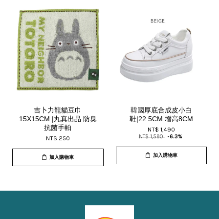
吉卜力龍貓豆巾
韓國厚底合成皮小白
15X15CM |丸真出品 防臭
鞋|22.5CM 增高8CM
抗菌手帕
NT$ 1,490
NT$ 1,590
-6.3%
NT$ 250
加入購物車
加入購物車