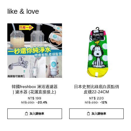
like & love
韓國freshbox 淋浴過濾器
日本史努比綠底白原點俏
| 濾水器 (花灑直接接上)
皮襪22-24CM
NT$ 199
NT$ 220
NT$ 250
-20.4%
NT$ 250
-12%
加入購物車
加入購物車