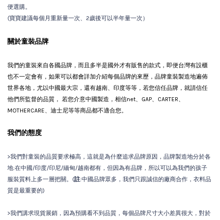
便選購。
(寶寶建議每個月重新量一次、2歲後可以半年量一次）
關於童裝品牌
我們的童裝來自各國品牌，而且多半是國外才有販售的款式，即便台灣有設櫃
也不一定會有，如果可以都會詳加介紹每個品牌的來歷，品牌童裝製造地遍佈
世界各地，尤以中國最大宗，還有越南、印度等等，若您信任品牌，就請信任
他們所監督的品質， 若您介意中國製造，相信net、GAP、CARTER、
MOTHERCARE、迪士尼等等商品都不適合您。
我們的態度
>我們對童裝的品質要求極高，這就是為什麼追求品牌原因，品牌製造地分於各
地:在中國/印度/印尼/緬甸/越南都有，但因為有品牌，所以可以為我們的孩子
服裝質料上多一層把關。(
註
:中國品牌眾多，我們只跟誠信的廠商合作，衣料品
質是最重要的)
>我們講求現貨展銷，因為預購看不到品質，每個品牌尺寸大小差異很大，對於