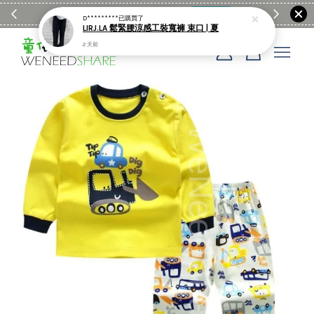
滿$1990送日亞麻棉簡約餐墊
購物go
童裝M
D*********
已購買了
LIRJ.LA 鬆緊腰涼感工裝寬褲 束口 | 夏
2 天前
您的購物車目前還是空的。
繼續購物