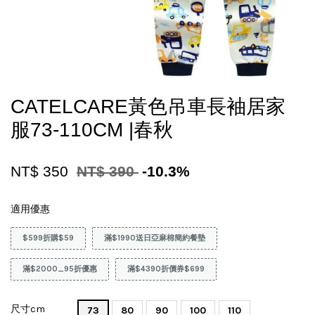
CATELCARE黃色吊車長袖居家
服73-110CM |春秋
NT$ 350
NT$ 390
-10.3%
適用優惠
$599折購$59
滿$1990送日亞麻棉簡約餐墊
滿$2000_95折優惠
滿$4390折價券$699
尺寸cm
73
80
90
100
110