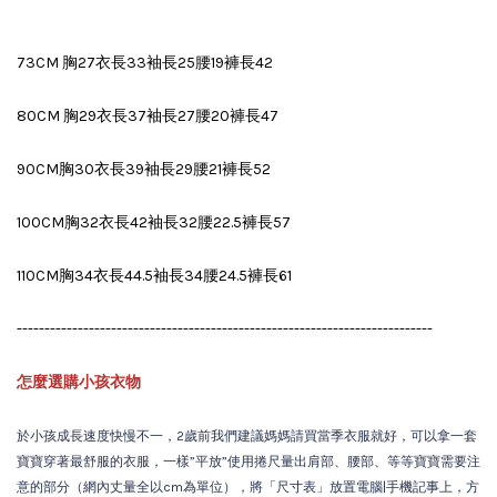
73CM 胸27衣長33袖長25腰19褲長42
80CM 胸29衣長37袖長27腰20褲長47
90CM胸30衣長39袖長29腰21褲長52
100CM胸32衣長42袖長32腰22.5褲長57
110CM胸34衣長44.5袖長34腰24.5褲長61
---------------------------------------------------------------------------
怎麼選購小孩衣物
於小孩成長速度快慢不一，2歲前我們建議媽媽請買當季衣服就好，可以拿一套
寶寶穿著最舒服的衣服，一樣”平放”使用捲尺量出肩部、腰部、等等寶寶需要注
意的部分（網內丈量全以cm為單位），將「尺寸表」放置電腦|手機記事上，方