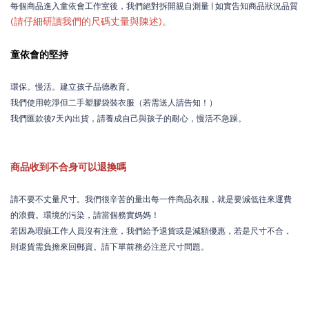
每個商品進入童依會工作室後，我們絕對拆開親自測量 | 如實告知商品狀況品質
(請仔細研讀我們的尺碼丈量與陳述)。
童依會的堅持
環保。慢活。建立孩子品德教育。
我們使用乾淨但二手塑膠袋裝衣服（若需送人請告知！）
我們匯款後7天內出貨，請養成自己與孩子的耐心，慢活不急躁。
商品收到不合身可以退換嗎
請不要不丈量尺寸。我們很辛苦的量出每一件商品衣服，就是要減低往來運費
的浪費。環境的污染，請當個務實媽媽！
若因為瑕疵工作人員沒有注意，我們給予退貨或是減額優惠，若是尺寸不合，
則退貨需負擔來回郵資。請下單前務必注意尺寸問題。