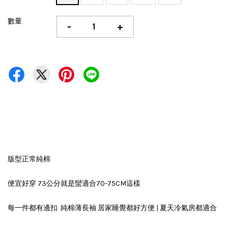
數量
-
+
版型正常純棉
便宜好穿 73公分就是蠻適合70-75CM這樣
每一件都有邊扣 純棉薄長袖 居家睡覺都好方便 | 夏天冷氣房都適合