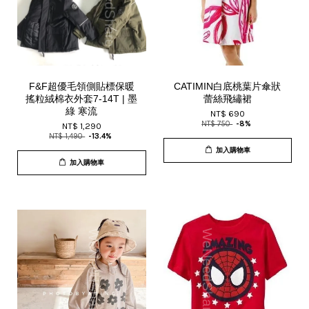
F&F超優毛領側貼標保暖
CATIMIN白底桃葉片傘狀
搖粒絨棉衣外套7-14T | 墨
蕾絲飛繡裙
綠 寒流
NT$ 690
NT$ 750
-8%
NT$ 1,290
NT$ 1,490
-13.4%
加入購物車
加入購物車