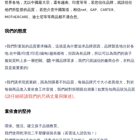
世界各地，尤以中國最大宗，還有越南、印度等等，若您信任品牌，就請信任
他們所監督的品質， 若您介意中國製造，相信net、GAP、CARTER、
MOTHERCARE、迪士尼等等商品都不適合您。
我們的態度
>我們對童裝的品質要求極高，這就是為什麼追求品牌原因，品牌製造地分於各
地:在中國/印度/印尼/緬甸/越南都有，但因為有品牌，所以可以為我們的孩子
服裝質料上多一層把關。(
註
:中國品牌眾多，我們只跟誠信的廠商合作，衣料品
質是最重要的)
>我們講求現貨展銷，因為預購看不到品質，每個品牌尺寸大小差異很大，對於
每個商品進入童依會工作室後，我們絕對拆開親自測量 | 如實告知商品狀況品質
(請仔細研讀我們的尺碼丈量與陳述)。
童依會的堅持
環保。慢活。建立孩子品德教育。
我們使用乾淨但二手塑膠袋裝衣服（若需送人請告知！）