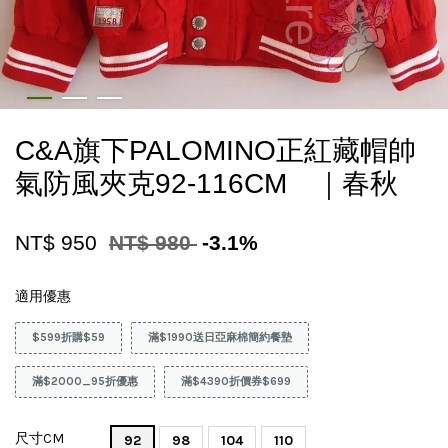
C&A旗下PALOMINO正紅藏帽帥
氣防風夾克92-116CM ｜春秋
NT$ 950
NT$ 980
-3.1%
適用優惠
$599折購$59
滿$1990送日亞麻棉簡約餐墊
滿$2000_95折優惠
滿$4390折價券$699
尺寸CM
92
98
104
110