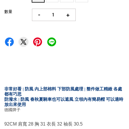
數量
-
+
非常好看 | 防風 內上部棉料 下部防風處理 | 整件做工精緻 各處
都有巧思
防潑水 | 防風 春秋夏騎車也可以遮風 立領內有簡易帽 可以適時
放出來使用
德國牌子
92CM 肩寬 28 胸 31 衣長 32 袖長 30.5