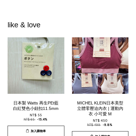
like & love
日本製 Watts 再生PEt藍
MICHEL KLEIN日本美型
白紅雙色小鈕扣11.5mm
立體零壓迫內衣 | 運動內
衣 小可愛 M
NT$ 55
NT$ 65
-15.4%
NT$ 450
NT$ 499
-9.8%
加入購物車