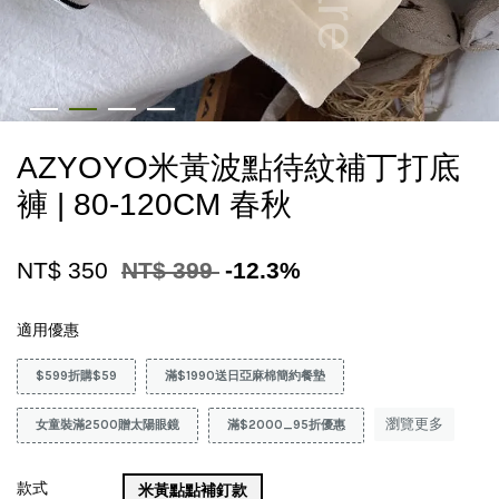
AZYOYO米黃波點待紋補丁打底
褲 | 80-120CM 春秋
NT$ 350
NT$ 399
-12.3%
適用優惠
$599折購$59
滿$1990送日亞麻棉簡約餐墊
瀏覽更多
女童裝滿2500贈太陽眼鏡
滿$2000_95折優惠
款式
米黃點點補釘款