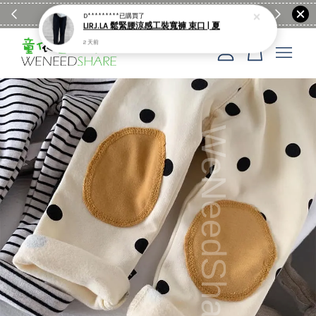
滿$1990送日亞麻棉簡約餐墊
購物go
童裝M
您的購物車目前還是空的。
繼續購物