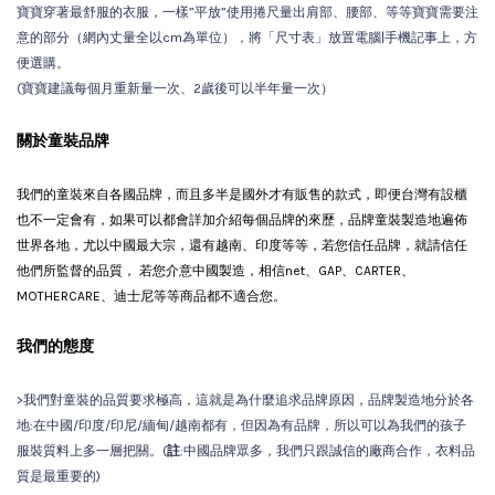
寶寶穿著最舒服的衣服，一樣”平放”使用捲尺量出肩部、腰部、等等寶寶需要注
意的部分（網內丈量全以cm為單位），將「尺寸表」放置電腦|手機記事上，方
便選購。
(寶寶建議每個月重新量一次、2歲後可以半年量一次）
關於童裝品牌
我們的童裝來自各國品牌，而且多半是國外才有販售的款式，即便台灣有設櫃
也不一定會有，如果可以都會詳加介紹每個品牌的來歷，品牌童裝製造地遍佈
世界各地，尤以中國最大宗，還有越南、印度等等，若您信任品牌，就請信任
他們所監督的品質， 若您介意中國製造，相信net、GAP、CARTER、
MOTHERCARE、迪士尼等等商品都不適合您。
我們的態度
>我們對童裝的品質要求極高，這就是為什麼追求品牌原因，品牌製造地分於各
地:在中國/印度/印尼/緬甸/越南都有，但因為有品牌，所以可以為我們的孩子
服裝質料上多一層把關。(
註
:中國品牌眾多，我們只跟誠信的廠商合作，衣料品
質是最重要的)