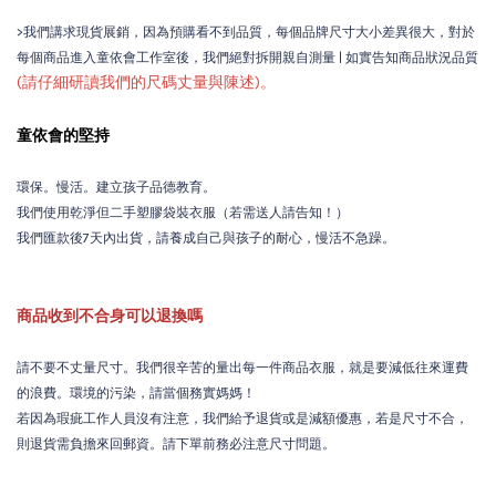
>我們講求現貨展銷，因為預購看不到品質，每個品牌尺寸大小差異很大，對於
每個商品進入童依會工作室後，我們絕對拆開親自測量 | 如實告知商品狀況品質
(請仔細研讀我們的尺碼丈量與陳述)。
童依會的堅持
環保。慢活。建立孩子品德教育。
我們使用乾淨但二手塑膠袋裝衣服（若需送人請告知！）
我們匯款後7天內出貨，請養成自己與孩子的耐心，慢活不急躁。
商品收到不合身可以退換嗎
請不要不丈量尺寸。我們很辛苦的量出每一件商品衣服，就是要減低往來運費
的浪費。環境的污染，請當個務實媽媽！
若因為瑕疵工作人員沒有注意，我們給予退貨或是減額優惠，若是尺寸不合，
則退貨需負擔來回郵資。請下單前務必注意尺寸問題。