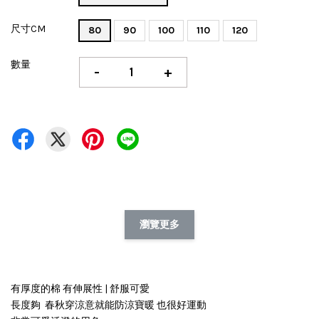
尺寸CM
80
90
100
110
120
數量
-
+
瀏覽更多
有厚度的棉 有伸展性 | 舒服可愛
長度夠 春秋穿涼意就能防涼寶暖 也很好運動