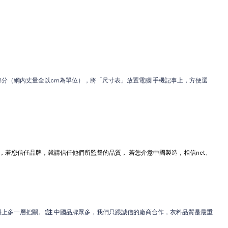
分（網內丈量全以cm為單位），將「尺寸表」放置電腦|手機記事上，方便選
若您信任品牌，就請信任他們所監督的品質， 若您介意中國製造，相信net、
上多一層把關。(
註
:中國品牌眾多，我們只跟誠信的廠商合作，衣料品質是最重