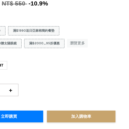
0
NT$ 550
-10.9%
9
滿$1990送日亞麻棉簡約餐墊
瀏覽更多
0贈太陽眼鏡
滿$2000_95折優惠
4T
+
立即購買
加入購物車