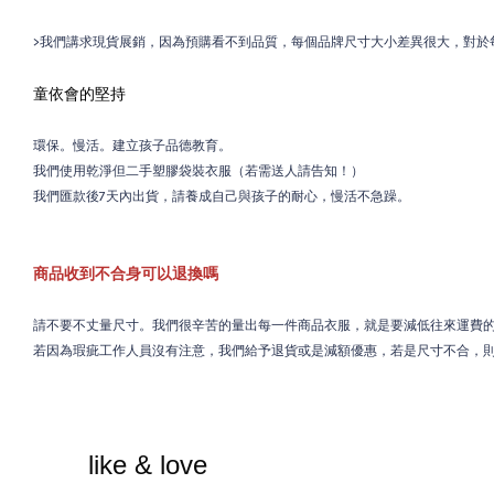
>我們講求現貨展銷，因為預購看不到品質，每個品牌尺寸大小差異很大，對於每
童依會的堅持
環保。慢活。建立孩子品德教育。
我們使用乾淨但二手塑膠袋裝衣服（若需送人請告知！）
我們匯款後7天內出貨，請養成自己與孩子的耐心，慢活不急躁。
商品收到不合身可以退換嗎
請不要不丈量尺寸。我們很辛苦的量出每一件商品衣服，就是要減低往來運費
若因為瑕疵工作人員沒有注意，我們給予退貨或是減額優惠，若是尺寸不合，
like & love