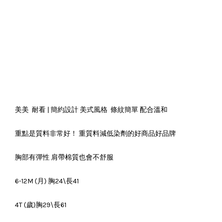
美美 耐看 | 簡約設計 美式風格 條紋簡單 配合溫和
重點是質料非常好！ 重質料減低染劑的好商品好品牌
胸部有彈性 肩帶棉質也會不舒服
6-12M (月) 胸24\長41
4T (歲)胸29\長61