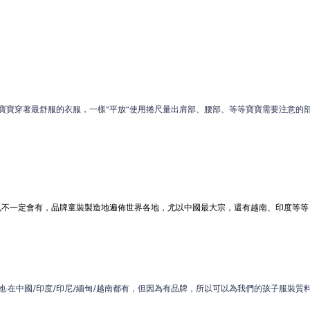
寶寶穿著最舒服的衣服，一樣”平放”使用捲尺量出肩部、腰部、等等寶寶需要注意的部
也不一定會有
，品牌童裝製造地遍佈世界各地，尤以中國最大宗，還有越南、印度等等，
:在中國/印度/印尼/緬甸/越南都有，但因為有品牌，所以可以為我們的孩子服裝質料