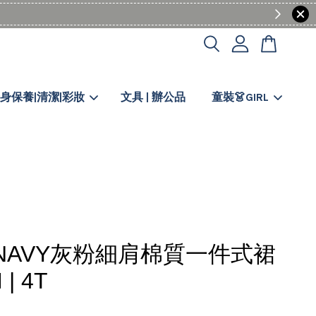
身保養|清潔|彩妝
文具 | 辦公品
童裝👗GIRL
 NAVY灰粉細肩棉質一件式裙
 | 4T