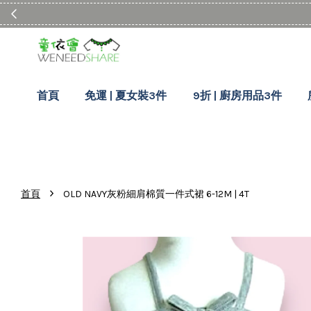
首頁
免運 | 夏女裝3件
9折 | 廚房用品3件
›
首頁
OLD NAVY灰粉細肩棉質一件式裙 6-12M | 4T