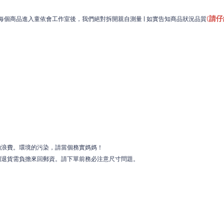
(
請仔
個商品進入童依會工作室後，我們絕對拆開親自測量 | 如實告知商品狀況品質
的浪費。環境的污染，請當個務實媽媽！
則退貨需負擔來回郵資。請下單前務必注意尺寸問題。