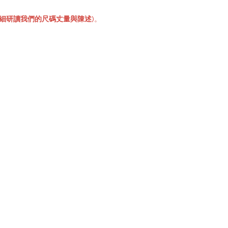
細研讀我們的尺碼丈量與陳述
)。