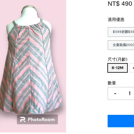
NT$ 49
適用優惠
$599折購$5
女童裝滿250
尺寸(月齡)
6-12M
數量
-