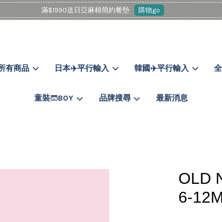
滿$1990送日亞麻棉簡約餐墊
購物go
所有商品
日本✈️平行輸入
韓國✈️平行輸入
全
您的購物車目前還是空的。
童裝🩳BOY
品牌搜尋
最新消息
繼續購物
OLD
6-12M