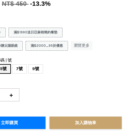
0
NT$ 450
-13.3%
9
滿$1990送日亞麻棉簡約餐墊
瀏覽更多
0贈太陽眼鏡
滿$2000_95折優惠
碼 | 號
5號
7號
9號
+
立即購買
加入購物車