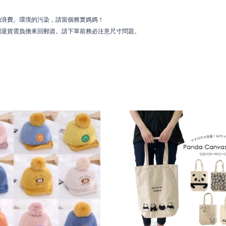
的浪費。環境的污染，請當個務實媽媽！
則退貨需負擔來回郵資。請下單前務必注意尺寸問題。