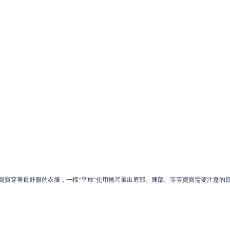
寶寶穿著最舒服的衣服，一樣”平放”使用捲尺量出肩部、腰部、等等寶寶需要注意的部