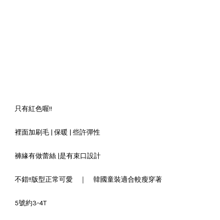
只有紅色喔!!
裡面加刷毛 | 保暖 | 些許彈性
褲緣有做蕾絲 |是有束口設計
不錯!!版型正常可愛 ｜ 韓國童裝適合較瘦穿著
5號約3-4T