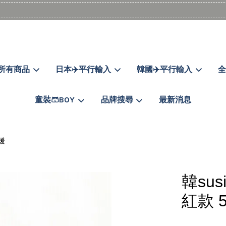
滿$1990送日亞麻棉簡約餐墊
購物go
所有商品
日本✈️平行輸入
韓國✈️平行輸入
全
您的購物車目前還是空的。
童裝🩳BOY
品牌搜尋
最新消息
繼續購物
保暖
韓su
紅款 5