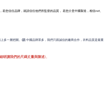
若您信任品牌，就請信任他們所監督的品質， 若您介意中國製造，相信net、
上多一層把關。(
註
:中國品牌眾多，我們只跟誠信的廠商合作，衣料品質是最重
細研讀我們的尺碼丈量與陳述
)。