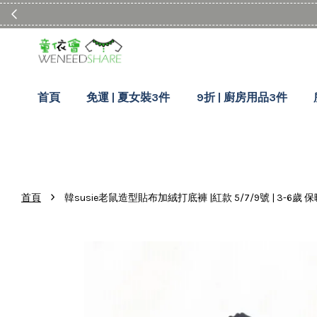
首頁
免運 | 夏女裝3件
9折 | 廚房用品3件
›
首頁
韓susie老鼠造型貼布加絨打底褲 |紅款 5/7/9號 | 3-6歲 