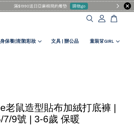
身保養|清潔|彩妝
文具 | 辦公品
童裝👗GIRL
sie老鼠造型貼布加絨打底褲 |
/7/9號 | 3-6歲 保暖