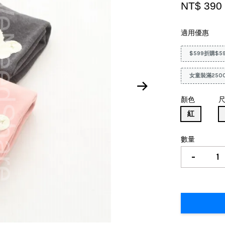
NT$ 39
適用優惠
$599折購$5
女童裝滿250
顏色
尺
紅
數量
-