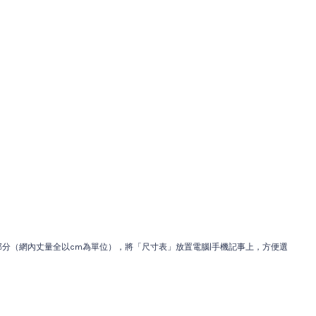
分（網內丈量全以cm為單位），將「尺寸表」放置電腦|手機記事上，方便選