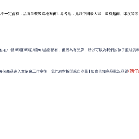
也不一定會有
，品牌童裝製造地遍佈世界各地，尤以中國最大宗，還有越南、印度等等，
:在中國/印度/印尼/緬甸/越南都有，但因為有品牌，所以可以為我們的孩子服裝質料
(
請仔
個商品進入童依會工作室後，我們絕對拆開親自測量 | 如實告知商品狀況品質