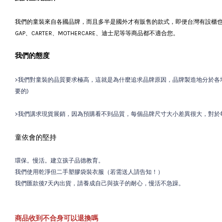
我們的童裝來自各國品牌，而且多半是國外才有販售的款式，即便台灣有設櫃
GAP、CARTER、MOTHERCARE、迪士尼等等商品都不適合您。
我們的態度
>我們對童裝的品質要求極高，這就是為什麼追求品牌原因，品牌製造地分於各地
要的)
>我們講求現貨展銷，因為預購看不到品質，每個品牌尺寸大小差異很大，對於每
童依會的堅持
環保。慢活。建立孩子品德教育。
我們使用乾淨但二手塑膠袋裝衣服（若需送人請告知！）
我們匯款後7天內出貨，請養成自己與孩子的耐心，慢活不急躁。
商品收到不合身可以退換嗎