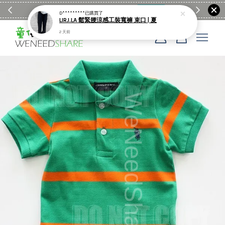
滿$1990送日亞麻棉簡約餐墊
購物go
童裝M
D*********
已購買了
LIRJ.LA 鬆緊腰涼感工裝寬褲 束口 | 夏
2 天前
您的購物車目前還是空的。
繼續購物