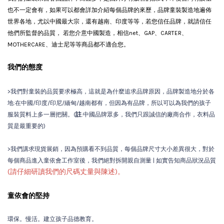
也不一定會有，如果可以都會詳加介紹每個品牌的來歷，品牌童裝製造地遍佈
世界各地，尤以中國最大宗，還有越南、印度等等，若您信任品牌，就請信任
他們所監督的品質， 若您介意中國製造，相信net、GAP、CARTER、
MOTHERCARE、迪士尼等等商品都不適合您。
我們的態度
>我們對童裝的品質要求極高，這就是為什麼追求品牌原因，品牌製造地分於各
地:在中國/印度/印尼/緬甸/越南都有，但因為有品牌，所以可以為我們的孩子
服裝質料上多一層把關。(
註
:中國品牌眾多，我們只跟誠信的廠商合作，衣料品
質是最重要的)
>我們講求現貨展銷，因為預購看不到品質，每個品牌尺寸大小差異很大，對於
每個商品進入童依會工作室後，我們絕對拆開親自測量 | 如實告知商品狀況品質
(請仔細研讀我們的尺碼丈量與陳述)。
童依會的堅持
環保。慢活。建立孩子品德教育。