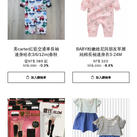
美carter紅藍交通車長袖
BABY粉嫩維尼與朋友單層
連身哈衣3/6/12m|春秋
純棉長袖連身衣3-24M
從
NT$ 389
起
NT$ 320
NT$ 390
-0.3%
NT$ 350
-8.6%
加入購物車
加入購物車