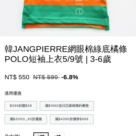
韓JANGPIERRE網眼棉綠底橘條
POLO短袖上衣5/9號 | 3-6歲
NT$ 550
NT$ 590
-6.8%
適用優惠
$599折購$59
滿$1990送日亞麻棉簡約餐墊
滿$2000_95折優惠
滿$4390折價券$699