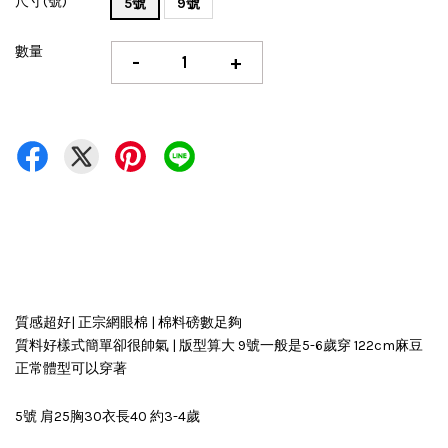
尺寸(號)
5號
9號
數量
-
+
質感超好| 正宗網眼棉 | 棉料磅數足夠
質料好樣式簡單卻很帥氣 | 版型算大 9號一般是5-6歲穿 122cm麻豆
正常體型可以穿著
5號 肩25胸30衣長40 約3-4歲