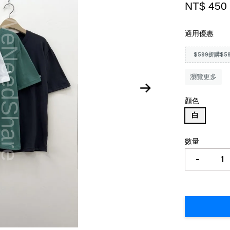
NT$ 450
適用優惠
$599折購$5
瀏覽更多
顏色
白
數量
-