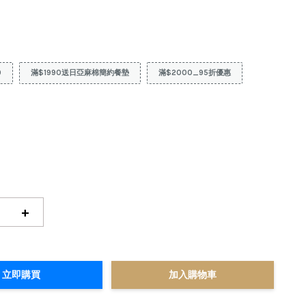
9
滿$1990送日亞麻棉簡約餐墊
滿$2000_95折優惠
+
立即購買
加入購物車