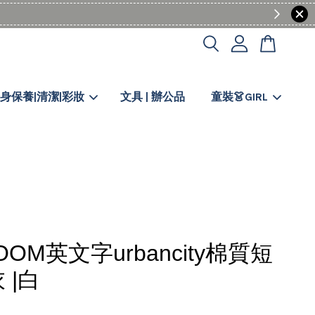
身保養|清潔|彩妝
文具 | 辦公品
童裝👗GIRL
OOM英文字urbancity棉質短
 |白