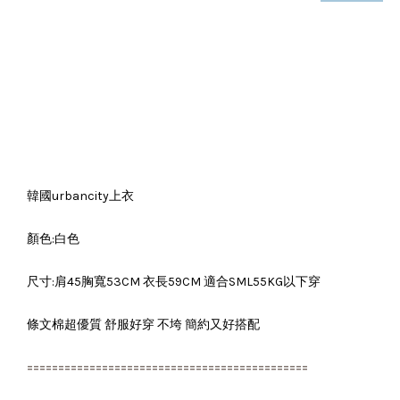
韓國urbancity上衣
顏色:白色
尺寸:肩45胸寬53CM 衣長59CM 適合SML55KG以下穿
條文棉超優質 舒服好穿 不垮 簡約又好搭配
=============================================