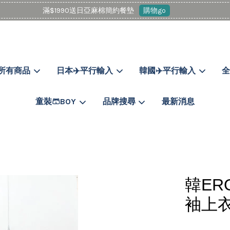
滿$1990送日亞麻棉簡約餐墊
購物go
所有商品
日本✈️平行輸入
韓國✈️平行輸入
全
您的購物車目前還是空的。
童裝🩳BOY
品牌搜尋
最新消息
繼續購物
韓ER
袖上衣