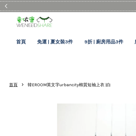
首頁
免運 | 夏女裝3件
9折 | 廚房用品3件
›
首頁
韓EROOM英文字urbancity棉質短袖上衣 |白