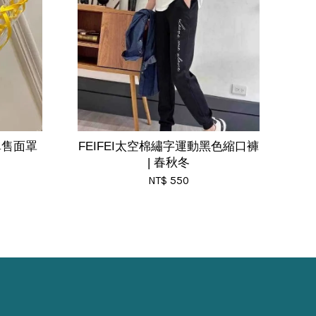
 單售面罩
FEIFEI太空棉繡字運動黑色縮口褲
| 春秋冬
NT$ 550