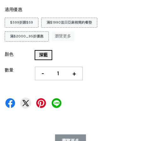
適用優惠
$599折購$59
滿$1990送日亞麻棉簡約餐墊
瀏覽更多
滿$2000_95折優惠
顏色
深藍
數量
-
+
瀏覽更多