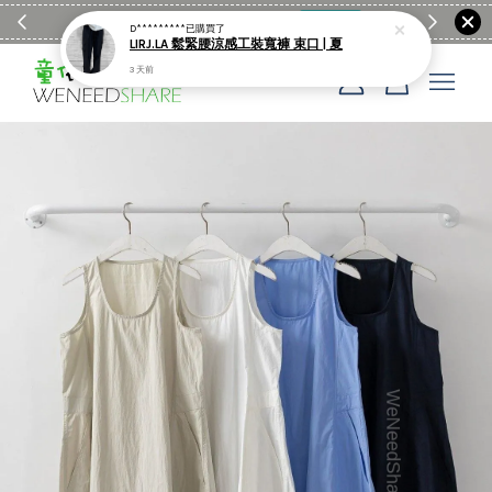
滿$1990送日亞麻棉簡約餐墊
購物go
童裝M
D*********
已購買了
LIRJ.LA 鬆緊腰涼感工裝寬褲 束口 | 夏
3 天前
您的購物車目前還是空的。
繼續購物