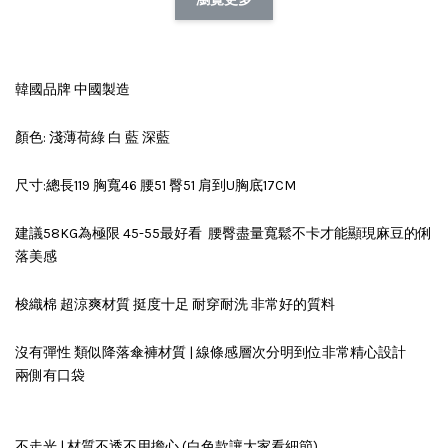
韓國品牌 中國製造
顏色: 淺薄荷綠 白 藍 深藍
尺寸:總長119 胸寬46 腰51 臀51 肩到U胸底17CM
建議58KG為極限 45-55最好看 腰臀盡量寬鬆不卡才能顯現麻豆的俐
落美感
梭織棉 超涼爽材質 挺度十足 耐穿耐洗 非常好的質料
沒有彈性 類似降落傘褲材質 | 線條感層次分明到位非常精心設計
兩側有口袋
不走光 | 材質不透不用擔心 (白色款讓大家看細節)