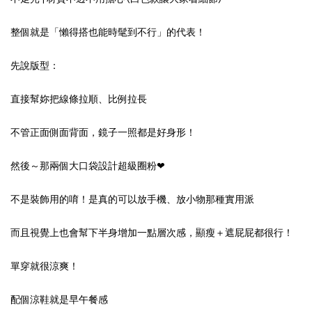
整個就是「懶得搭也能時髦到不行」的代表！
先說版型：
直接幫妳把線條拉順、比例拉長
不管正面側面背面，鏡子一照都是好身形！
然後～那兩個大口袋設計超級圈粉❤
不是裝飾用的唷！是真的可以放手機、放小物那種實用派
而且視覺上也會幫下半身增加一點層次感，顯瘦＋遮屁屁都很行！
單穿就很涼爽！
配個涼鞋就是早午餐感