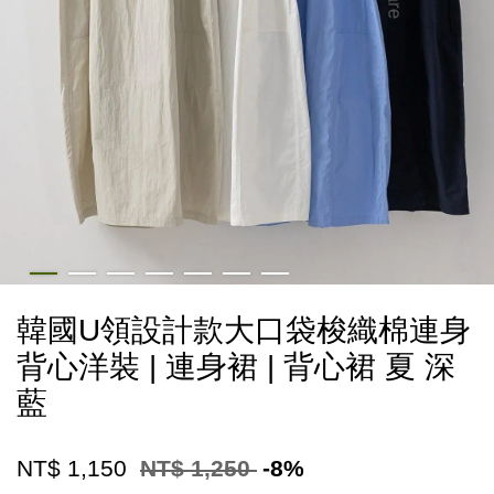
韓國U領設計款大口袋梭織棉連身
背心洋裝 | 連身裙 | 背心裙 夏 深
藍
NT$ 1,150
NT$ 1,250
-8%