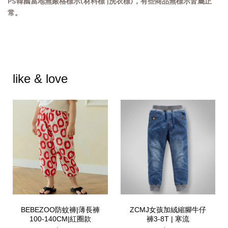
PS韓國當地無嚴格標示(材料標 |洗衣標)，有些商品無標示皆屬正
常。
like & love
BEBEZOO防蚊褲|薄長褲
ZCMJ女孩加絨縮腳牛仔
100-140CM|紅圈款
褲3-8T | 寒流