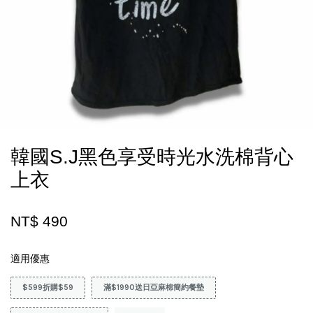
韓國S.J黑色享受時光水洗棉背心
上衣
NT$ 490
適用優惠
$599折購$59
滿$1990送日亞麻棉簡約餐墊