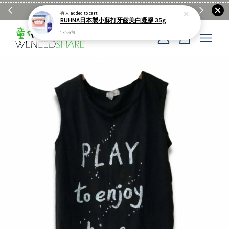
滿$1990送日亞麻棉簡約餐墊
購物go
童裝M
有人
added to cart
BUHNA日本製小蘇打牙齒美白凝膠 35g
1 小時前
您的購物車目前還是空的。
繼續購物