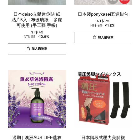
日本daiso立體迷你貼 紙
日本製ponykasei五連掛勾
貼片5入 | 布玻璃紙....多處
NT$ 79
可使用 (手工藝 手帳)
NT$ 89
-11.2%
NT$ 49
NT$ 55
-10.9%
加入購物車
加入購物車
過期 | 澳洲AUS LIFE薰衣
日本階段式壓力美腿襪