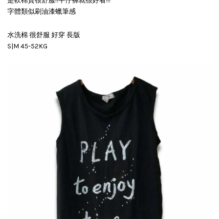
是軟棉質很舒服!!牛仔褲就很好看!!!
字體類似刷油漆蠟筆感
水洗棉 很舒服 好穿 長版
S|M 45-52KG