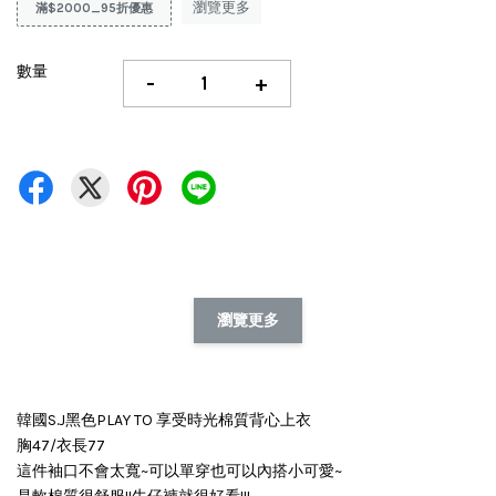
瀏覽更多
滿$2000_95折優惠
數量
-
+
瀏覽更多
韓國S.J黑色PLAY TO 享受時光棉質背心上衣
胸47/衣長77
這件袖口不會太寬~可以單穿也可以內搭小可愛~