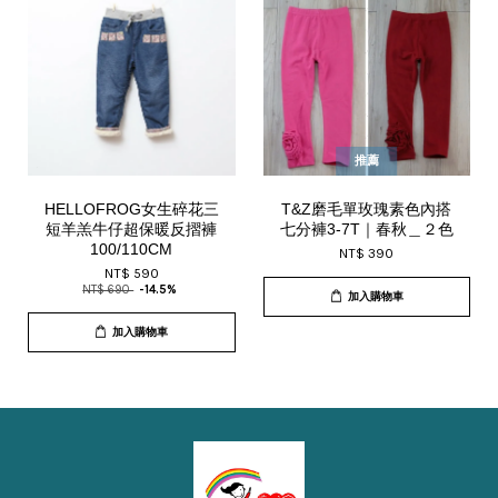
推薦
HELLOFROG女生碎花三
T&Z磨毛單玫瑰素色內搭
短羊羔牛仔超保暖反摺褲
七分褲3-7T｜春秋＿２色
100/110CM
NT$ 390
NT$ 590
NT$ 690
-14.5%
加入購物車
加入購物車