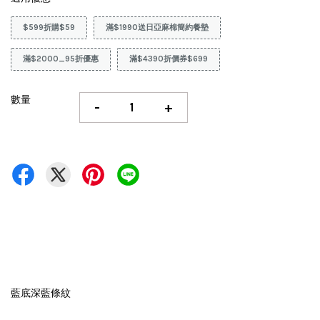
$599折購$59
滿$1990送日亞麻棉簡約餐墊
滿$2000_95折優惠
滿$4390折價券$699
數量
-
+
藍底深藍條紋