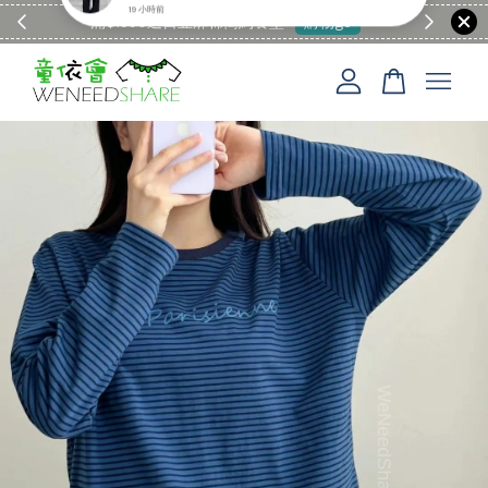
滿$1990送日亞麻棉簡約餐墊
購物go
童裝M
您的購物車目前還是空的。
繼續購物