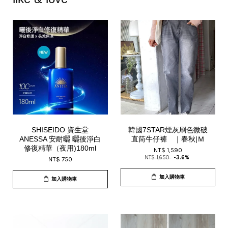
SHISEIDO 資生堂
韓國7STAR煙灰刷色微破
ANESSA 安耐曬 曬後淨白
直筒牛仔褲 ｜春秋|Ｍ
修復精華（夜用)180ml
NT$ 1,590
NT$ 1,650
-3.6%
NT$ 750
加入購物車
加入購物車