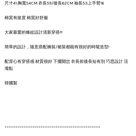
尺寸41:胸寬54CM 衣長59/後長62CM 袖長53上手臂16
棉質有挺度 棉質好舒服
大家最愛的條紋設計清新穿搭!!!
簡單的設計，隨意搭配褲裝/裙裝都能有很好的時髦造型!
配背心有穿搭感 材質很好 下擺開岔 衣長前後長短有別 巧思設計 活
潑點
韓國製
=============================================