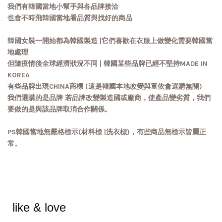
我們有韓國當地小幫手與各品牌接洽
也會不時飛韓國當地看品質與找好的商品
韓國女裝一開始都為韓國製造 |它們喜歡在衣服上做變化需要韓國當
地處理
但隨疫情後全球經濟狀況不同 | 韓國某些品牌已經不堅持MADE IN
KOREA
有些品牌出現CHINA商標 (這是韓國本地改變與童依會選購無關)
我們選購的是品牌 若品牌改變製造國或廠商，使產品變劣質，我們
要做的是與該品牌取消合作關係。
PS韓國當地無嚴格標示(材料標 |洗衣標)，有些商品無標示皆屬正
常。
like & love