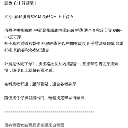
顏色: 白 | 韓國製 |
尺寸: 肩49胸寬52CM 長66CM 上手臂19
假兩件拼接格紋 |中間聚脂纖維內帶細絨 輕薄 適合春秋冷天穿 約16-
20度可穿
袖子為棉質襯衫製作 舒服輕薄 所以中間有暖度 但手臂清爽輕薄 非常
好搭 真的春秋冬都好適合
外層是休閒字母T，拼接格紋長袖內搭設計，直接幫你省去穿搭煩
惱，隨便套上就超有層次感。
布料柔軟舒適，版型寬鬆，適合各種身形
隨便搭牛仔褲就能出門，輕鬆搞定韓系街頭風。
=============================================
所有韓國女裝商品皆空運來自韓國