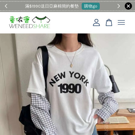
滿$1990送日亞麻棉簡約餐墊
購物go
童裝M
您的購物車目前還是空的。
繼續購物