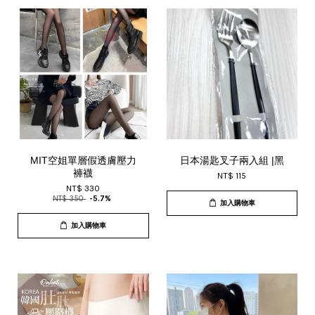
MIT空姐單層假透膚壓力
日本湯匙叉子兩入組 |黑
褲襪
NT$ 115
NT$ 330
NT$ 350
-5.7%
加入購物車
加入購物車