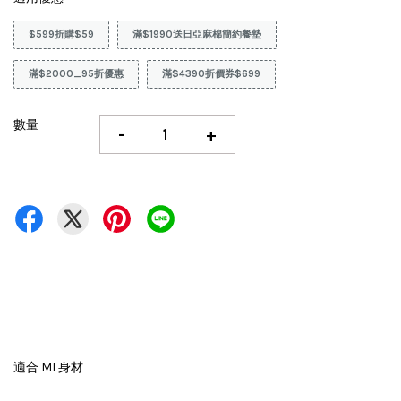
$599折購$59
滿$1990送日亞麻棉簡約餐墊
滿$2000_95折優惠
滿$4390折價券$699
數量
-
+
適合 ML身材