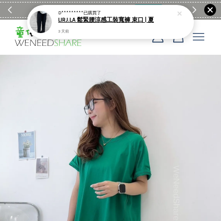
滿$1990送日亞麻棉簡約餐墊
購物go
童裝M
D*********
已購買了
LIRJ.LA 鬆緊腰涼感工裝寬褲 束口 | 夏
3 天前
您的購物車目前還是空的。
繼續購物