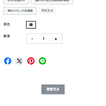
$599折購$59
滿$1990送日亞麻棉簡約餐墊
瀏覽更多
滿$2000_95折優惠
顏色
綠
數量
-
+
瀏覽更多