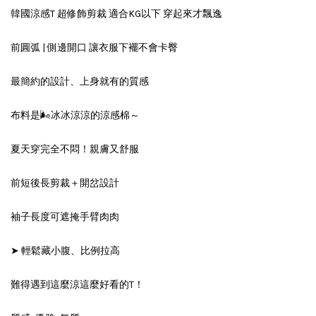
韓國涼感T 超修飾剪裁 適合KG以下 穿起來才飄逸
前圓弧 | 側邊開口 讓衣服下襬不會卡臀
最簡約的設計、上身就有的質感
布料是🌬冰冰涼涼的涼感棉～
夏天穿完全不悶！親膚又舒服
前短後長剪裁＋開岔設計
袖子長度可遮掩手臂肉肉
➤ 輕鬆藏小腹、比例拉高
難得遇到這麼涼這麼好看的T！