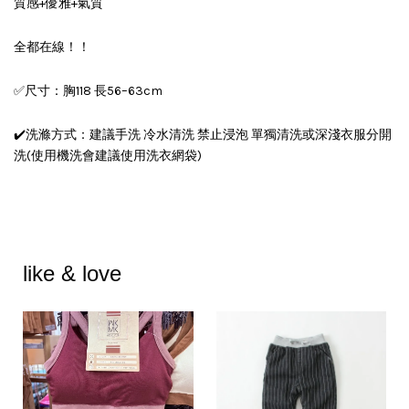
質感+優雅+氣質
全都在線！！
✅尺寸：胸118 長56–63cm
✔️洗滌方式：建議手洗 冷水清洗 禁止浸泡 單獨清洗或深淺衣服分開
洗(使用機洗會建議使用洗衣網袋)
like & love