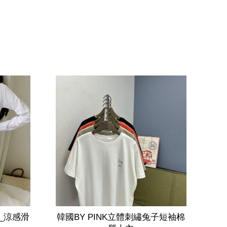
_涼感滑
韓國BY PINK立體刺繡兔子短袖棉