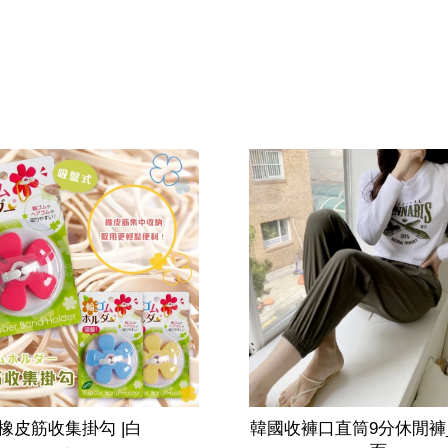
橡皮筋收集掛勾 |白
韓國收褲口直筒9分休閒褲