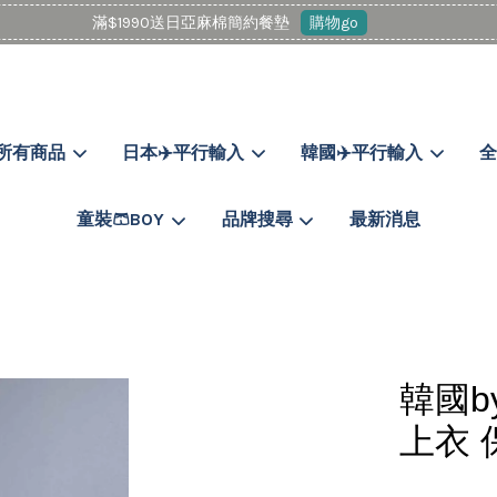
滿$1990送日亞麻棉簡約餐墊
購物go
所有商品
日本✈️平行輸入
韓國✈️平行輸入
全
您的購物車目前還是空的。
童裝🩳BOY
品牌搜尋
最新消息
繼續購物
韓國b
上衣 