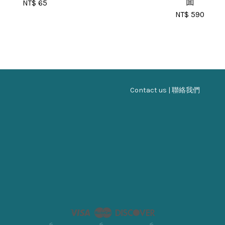
面
NT$ 65
NT$ 590
Contact us | 聯絡我們
Visa
Master
Discover