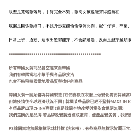
版型是寬鬆微落肩，手臂完全不緊，微肉女孩也能穿得超自在
底擺是圓弧微縮口，不挑身形還能偷偷修飾比例，配牛仔褲、窄裙
日常上班、通勤、週末出遊都能穿，不會顯邋遢，反而是越穿越順眼
=============================================
所有韓國女裝商品皆空運來自韓國
我們有韓國當地小幫手與各品牌接洽
也會不時飛韓國當地看品質與找好的商品
韓國女裝一開始都為韓國製造 |它們喜歡在衣服上做變化需要韓國當
但隨疫情後全球經濟狀況不同 | 韓國某些品牌已經不堅持MADE IN K
有些品牌出現CHINA商標 (這是韓國本地改變與童依會選購無關)
我們選購的是品牌 若品牌改變製造國或廠商，使產品變劣質，我們
PS韓國當地無嚴格標示(材料標 |洗衣標)，有些商品無標示皆屬正