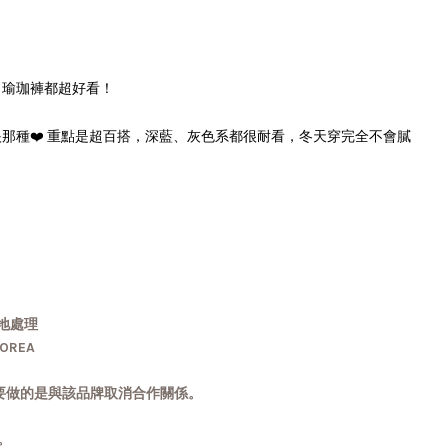
、瑜珈褲都超好看！
那種❤️ 重點是超百搭，深藍、灰色系都很耐看，冬天穿完全不會膩
地處理
OREA
要做的是與該品牌取消合作關係。
常。