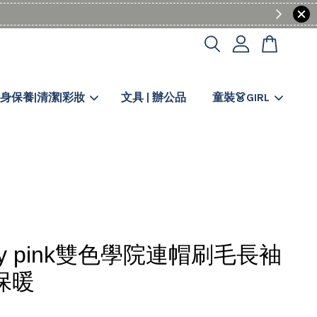
身保養|清潔|彩妝
文具 | 辦公品
童裝👗GIRL
y pink雙色學院連帽刷毛長袖
保暖