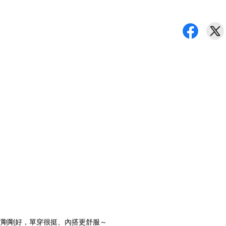
度剛剛好，單穿很挺、內搭更舒服～