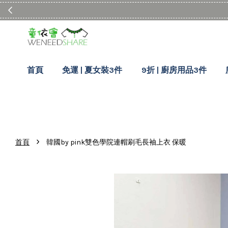
首頁
免運 | 夏女裝3件
9折 | 廚房用品3件
›
首頁
韓國by pink雙色學院連帽刷毛長袖上衣 保暖