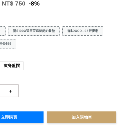
0
NT$ 750
-8%
9
滿$1990送日亞麻棉簡約餐墊
滿$2000_95折優惠
券$699
灰身藍帽
+
立即購買
加入購物車