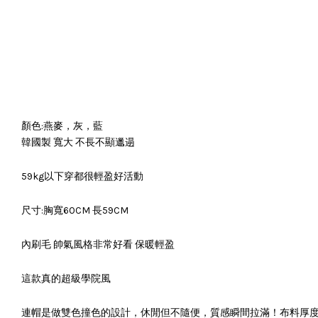
顏色:燕麥，灰，藍
韓國製 寬大 不長不顯邋遢
59kg以下穿都很輕盈好活動
尺寸:胸寬60CM 長59CM
內刷毛 帥氣風格非常好看 保暖輕盈
這款真的超級學院風
連帽是做雙色撞色的設計，休閒但不隨便，質感瞬間拉滿！布料厚