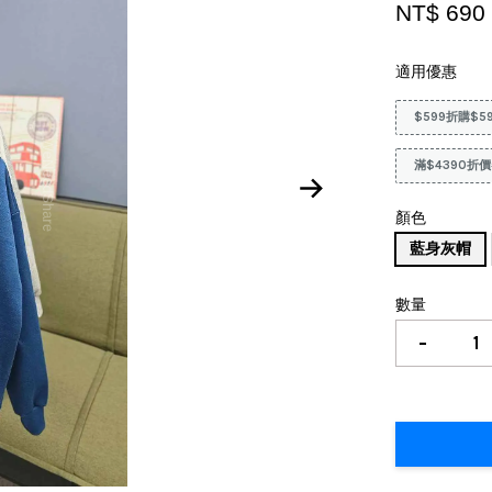
NT$ 69
適用優惠
$599折購$5
滿$4390折價
顏色
藍身灰帽
數量
-