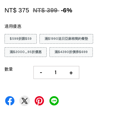
NT$ 375
NT$ 399
-6%
適用優惠
$599折購$59
滿$1990送日亞麻棉簡約餐墊
滿$2000_95折優惠
滿$4390折價券$699
數量
-
+