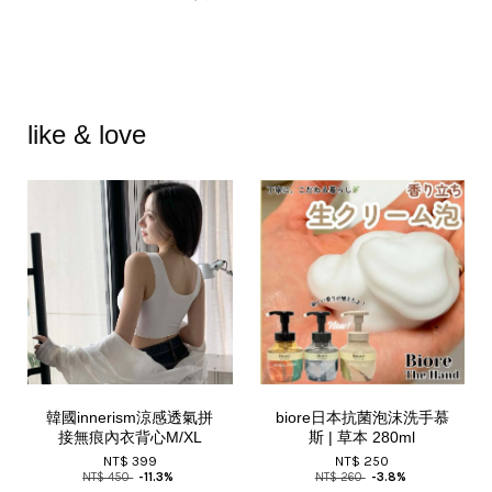
like & love
韓國innerism涼感透氣拼
biore日本抗菌泡沫洗手慕
接無痕內衣背心M/XL
斯 | 草本 280ml
NT$ 399
NT$ 250
NT$ 450
-11.3%
NT$ 260
-3.8%