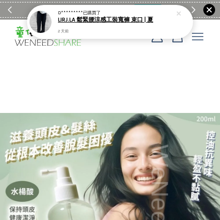
滿$1990送日亞麻棉簡約餐墊
購物go
童裝M
您的購物車目前還是空的。
繼續購物