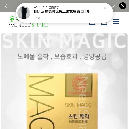
滿$1990送日亞麻棉簡約餐墊
購物go
童裝M
D*********
已購買了
LIRJ.LA 鬆緊腰涼感工裝寬褲 束口 | 夏
3 天前
您的購物車目前還是空的。
繼續購物