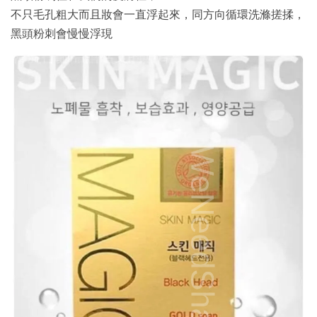
不只毛孔粗大而且妝會一直浮起來，同方向循環洗滌搓揉，
黑頭粉刺會慢慢浮現