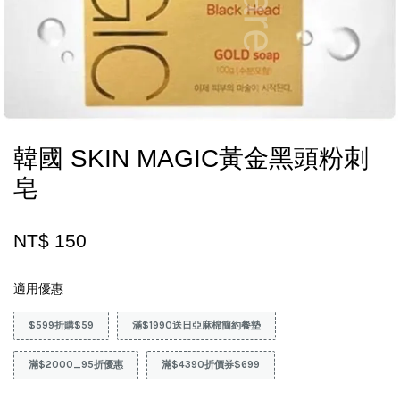
韓國 SKIN MAGIC黃金黑頭粉刺
皂
NT$ 150
適用優惠
$599折購$59
滿$1990送日亞麻棉簡約餐墊
滿$2000_95折優惠
滿$4390折價券$699