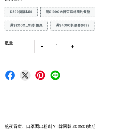
$599折購$59
滿$1990送日亞麻棉簡約餐墊
滿$2000_95折優惠
滿$4390折價券$699
數量
-
+
熬夜冒痘、口罩悶出粉刺？ |韓國製 202801效期