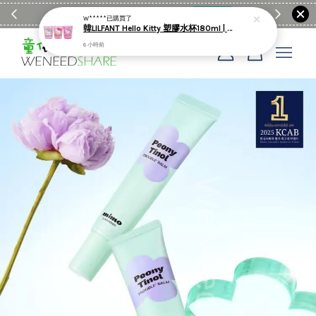
滿$1990送日亞麻棉簡約餐墊
購物go
童裝M
W*****
已購買了
韓LILFANT Hello Kitty 塑膠水杯180ml | 3入
6 小時前
您的購物車目前還是空的。
繼續購物