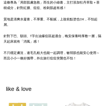
這條專為「局部肌膚急救」而生的小綠膏，主打添加牡丹萃取＋茶
樹成分，針對紅腫、痘痘、粉刺肌超有感！
質地是清爽水凝膏，不厚重、不黏膩，上妝前點塗也OK，不怕起
屑。
針對下巴、額頭、T字出油爆痘區超適合，晚安保養時厚敷一層，隔
天起床就有「消風」感！
不只穩定膚況，連毛孔粗大也能一起調理，敏弱肌也能安心使用～
而且小小一條好攜帶，外出旅行痘痘突襲也不怕！
like & love