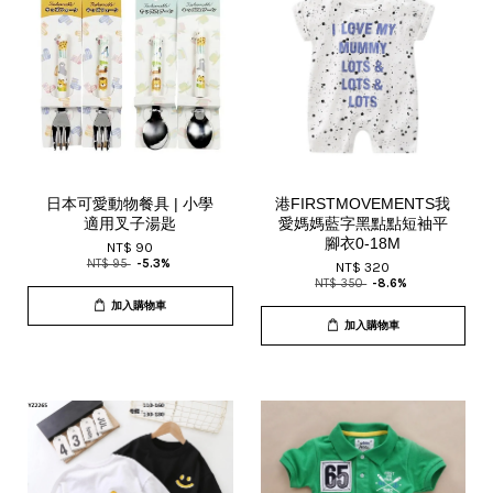
日本可愛動物餐具 | 小學
港FIRSTMOVEMENTS我
適用叉子湯匙
愛媽媽藍字黑點點短袖平
腳衣0-18M
NT$ 90
NT$ 95
-5.3%
NT$ 320
NT$ 350
-8.6%
加入購物車
加入購物車