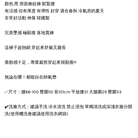
顏色:黑 滑面條紋褲 鬆緊腰
有涼感 但有厚度 有彈性 好穿 適合春秋 冷氣房的夏天
非常好活動 伸展 韓國製
完美墜感 極顯瘦 落地寬褲
這褲子超熱銷 穿起來舒服又腿長
垂順感十足，專業裁剪穿起來很顯瘦!!!
無論在哪！都能自在帥氣😎
✅尺寸：腰66-100 臀圍112 長101cm 平放腰31 大腿圍29 臀圍53
✔️洗滌方式：建議手洗 冷水清洗 禁止浸泡 單獨清洗或深淺衣服分開
洗(使用機洗會建議使用洗衣網袋)