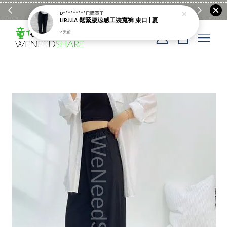
滿$1990送日亞麻棉簡約餐墊
購物go
童裝M
D*********
已購買了
LIRJ.LA 鬆緊腰涼感工裝寬褲 束口 | 夏
2 天前
您的購物車目前還是空的。
繼續購物