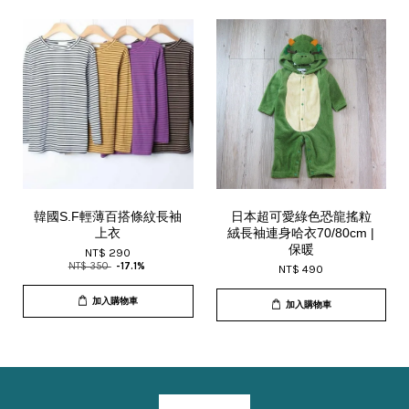
韓國S.F輕薄百搭條紋長袖
日本超可愛綠色恐龍搖粒
上衣
絨長袖連身哈衣70/80cm |
保暖
NT$ 290
NT$ 350
-17.1%
NT$ 490
加入購物車
加入購物車