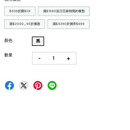
$599折購$59
滿$1990送日亞麻棉簡約餐墊
滿$2000_95折優惠
滿$4390折價券$699
顏色
黑
數量
-
+