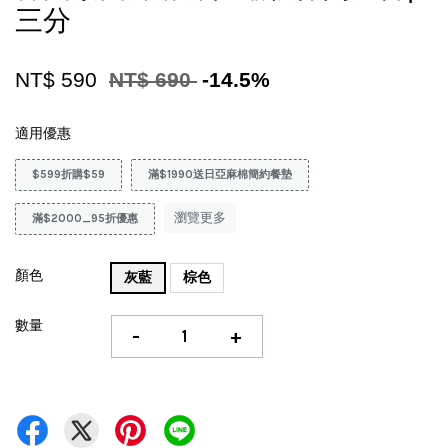
三分
NT$ 590
NT$ 690
-14.5%
適用優惠
$599折購$59
滿$1990送日亞麻棉簡約餐墊
瀏覽更多
滿$2000_95折優惠
顏色
灰藍
棕色
數量
-
+