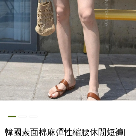
韓國素面棉麻彈性縮腰休閒短褲|