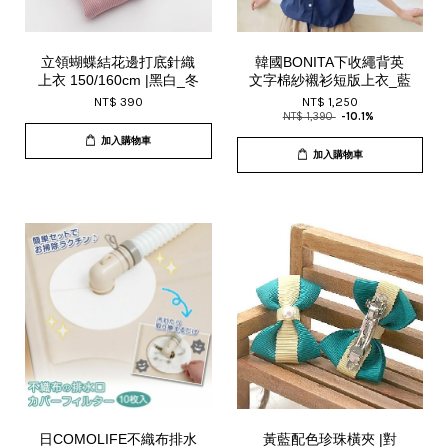
立領蝴蝶結花邊打底針織
韓國BONITA下收繩背英
上衣 150/160cm |黑白_冬
文字棉紗襯衫短版上衣_藍
NT$ 390
NT$ 1,250
NT$ 1,390
-10.1%
加入購物車
加入購物車
日COMOLIFE不織布排水
黃藍配色珍珠橫夾 |對