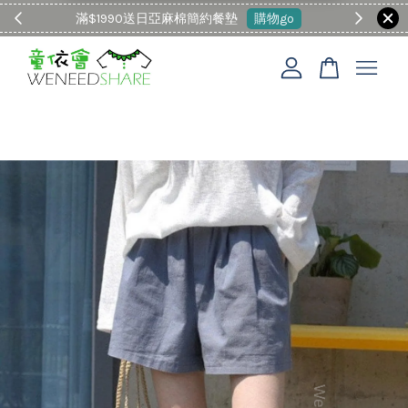
滿$1990送日亞麻棉簡約餐墊
購物go
童裝M
您的購物車目前還是空的。
繼續購物