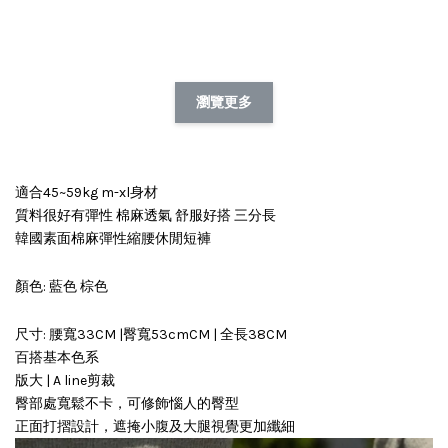
瀏覽更多
適合45~59kg m-xl身材
質料很好有彈性 棉麻透氣 舒服好搭 三分長
韓國素面棉麻彈性縮腰休閒短褲
顏色: 藍色 棕色
尺寸: 腰寬33CM |臀寬53cmCM | 全長38CM
百搭基本色系
版大 | A line剪裁
臀部處寬鬆不卡，可修飾惱人的臀型
正面打摺設計，遮掩小腹及大腿視覺更加纖細