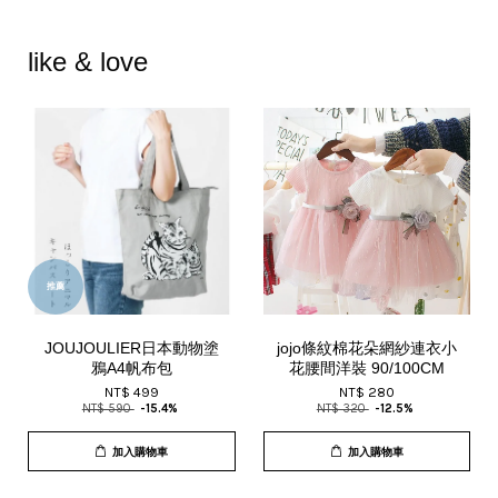
like & love
推薦
JOUJOULIER日本動物塗
jojo條紋棉花朵網紗連衣小
鴉A4帆布包
花腰間洋裝 90/100CM
NT$ 499
NT$ 280
NT$ 590
-15.4%
NT$ 320
-12.5%
加入購物車
加入購物車