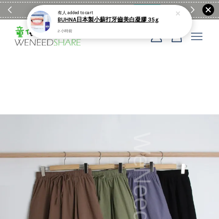
滿$1990送日亞麻棉簡約餐墊
購物go
童裝M
有人
added to cart
BUHNA日本製小蘇打牙齒美白凝膠 35g
2 小時前
您的購物車目前還是空的。
繼續購物