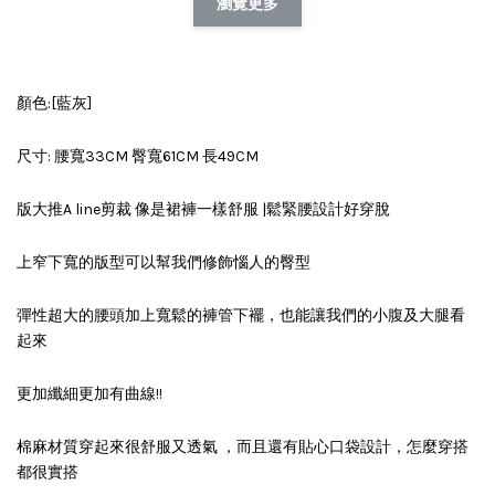
瀏覽更多
顏色:[藍灰]
尺寸: 腰寬33CM 臀寬61CM 長49CM
版大推A line剪裁 像是裙褲一樣舒服 |鬆緊腰設計好穿脫
上窄下寬的版型可以幫我們修飾惱人的臀型
彈性超大的腰頭加上寬鬆的褲管下襬，也能讓我們的小腹及大腿看
起來
更加纖細更加有曲線!!
棉麻材質穿起來很舒服又透氣 ，而且還有貼心口袋設計，怎麼穿搭
都很實搭