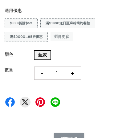
適用優惠
$599折購$59
滿$1990送日亞麻棉簡約餐墊
瀏覽更多
滿$2000_95折優惠
顏色
藍灰
數量
-
+