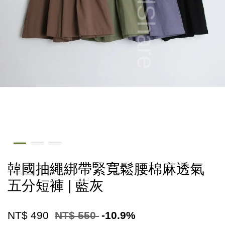
韓國抽繩綁帶緊寬鬆腰棉麻透氣
五分短褲 | 藍灰
NT$ 490
NT$ 550
-10.9%