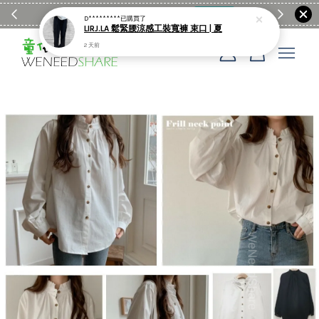
滿$1990送日亞麻棉簡約餐墊
購物go
童裝M
D*********
已購買了
LIRJ.LA 鬆緊腰涼感工裝寬褲 束口 | 夏
2 天前
您的購物車目前還是空的。
繼續購物