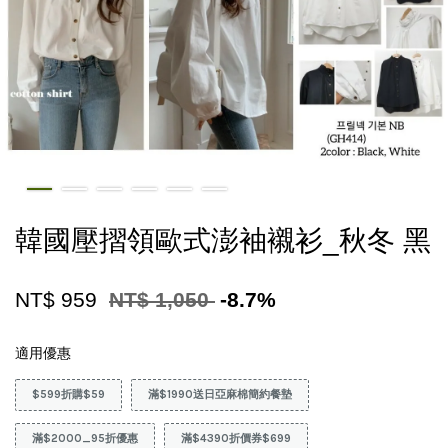
韓國壓摺領歐式澎袖襯衫_秋冬 黑
NT$ 959
NT$ 1,050
-8.7%
適用優惠
$599折購$59
滿$1990送日亞麻棉簡約餐墊
滿$2000_95折優惠
滿$4390折價券$699