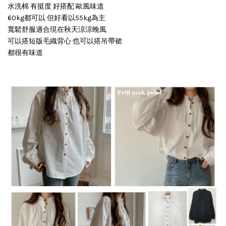
水洗棉 有挺度 好搭配 歐風味道
60kg都可以 但好看以55kg為主
寬鬆舒服適合現在秋天涼涼晚風
可以搭短版毛織背心 也可以搭吊帶裙
都很有味道