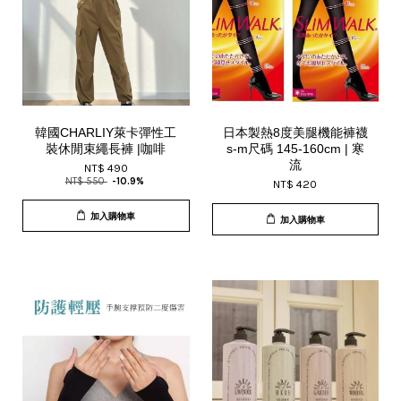
韓國CHARLIY萊卡彈性工
日本製熱8度美腿機能褲襪
裝休閒束繩長褲 |咖啡
s-m尺碼 145-160cm | 寒
流
NT$ 490
NT$ 550
-10.9%
NT$ 420
加入購物車
加入購物車