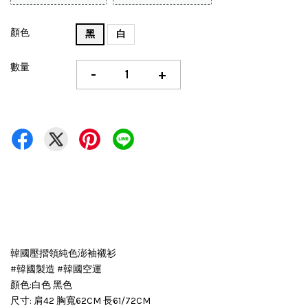
顏色
黑
白
數量
-
+
韓國壓摺領純色澎袖襯衫
#韓國製造 #韓國空運
顏色:白色 黑色
尺寸: 肩42 胸寬62CM 長61/72CM