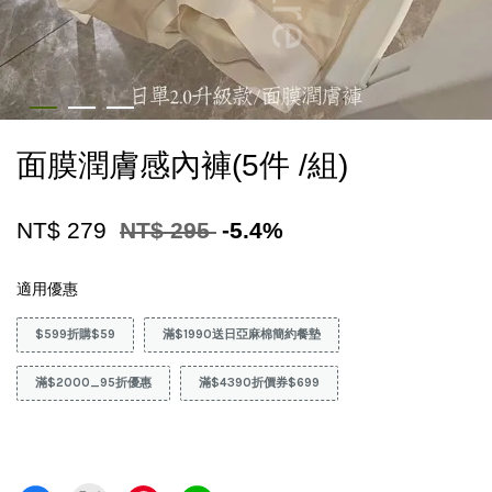
面膜潤膚感內褲(5件 /組)
NT$ 279
NT$ 295
-5.4%
適用優惠
$599折購$59
滿$1990送日亞麻棉簡約餐墊
滿$2000_95折優惠
滿$4390折價券$699