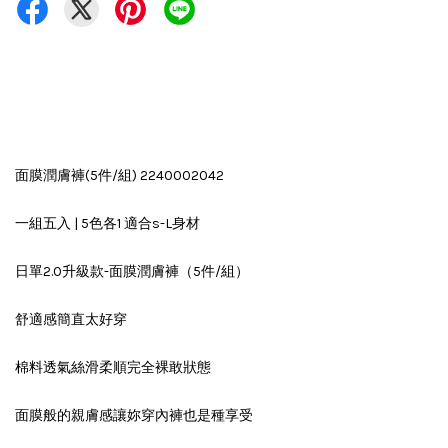
面膜潤膚褲(5件/組) 2240002042
一組五入 | 5色各1 適合s-L身材
日單2.0升級款-面膜潤膚褲（5件/組）
舒適感簡直太好穿
棉料透氣絲滑柔順完全裸敢狀態
面膜般的親膚感讓妳穿內褲也是種享受