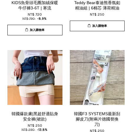
KIDS魚骨頭毛圈加絨保暖
Teddy Bear泰迪熊香氛釦
牛仔褲3-6T | 寒流
精油組 | 6棉芯 薄荷精油
NT$ 720
NT$ 250
NT$ 790
-8.9%
加入購物車
加入購物車
韓國爆款膚|黑超舒適貼身
韓國F3 SYSTEMS最新刮
安全褲(裙款)
腳皮刀(附兩片德國替換
刀)
NT$ 250
NT$ 290
-13.8%
NT$ 250