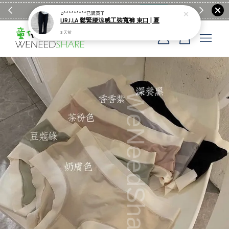
滿$1990送日亞麻棉簡約餐墊
購物go
童裝M
D*********
已購買了
LIRJ.LA 鬆緊腰涼感工裝寬褲 束口 | 夏
3 天前
您的購物車目前還是空的。
繼續購物