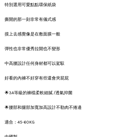
特別選用可愛點點環保紙袋
撕開的那一刻非常有儀式感
摸上去感覺像是在敷面膜一般
彈性也非常優秀拉開也不變形
中高腰設計任何身材都可以駕馭
好看的內褲不好穿有些還會夾屁屁
🌟3A等級的褲檔柔軟細膩 /透氣抑菌
🌟腰部和腿部加寬加高設計不勒肉不捲邊
適合：45-60KG
中國製