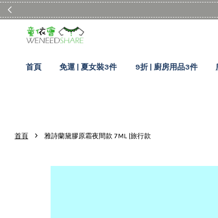
首頁
免運 | 夏女裝3件
9折 | 廚房用品3件
›
首頁
雅詩蘭黛膠原霜夜間款 7ML |旅行款