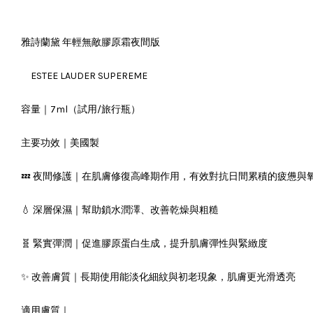
雅詩蘭黛 年輕無敵膠原霜夜間版
ESTEE LAUDER SUPEREME
容量｜7ml（試用/旅行瓶）
主要功效｜美國製
💤 夜間修護｜在肌膚修復高峰期作用，有效對抗日間累積的疲憊與
💧 深層保濕｜幫助鎖水潤澤、改善乾燥與粗糙
🧬 緊實彈潤｜促進膠原蛋白生成，提升肌膚彈性與緊緻度
✨ 改善膚質｜長期使用能淡化細紋與初老現象，肌膚更光滑透亮
適用膚質｜