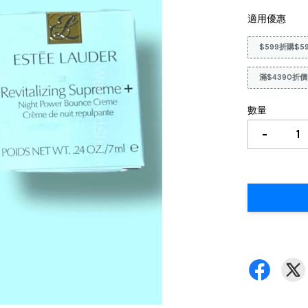
適用優惠
$599折購$5
滿$4390折價
數量
-