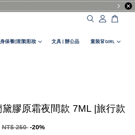
身保養|清潔|彩妝
文具 | 辦公品
童裝👗GIRL
黛膠原霜夜間款 7ML |旅行款
0
NT$ 250
-20%