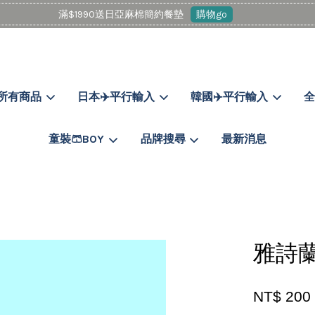
滿$1990送日亞麻棉簡約餐墊
購物go
所有商品
日本✈️平行輸入
韓國✈️平行輸入
全
您的購物車目前還是空的。
童裝🩳BOY
品牌搜尋
最新消息
繼續購物
雅詩蘭
NT$ 20