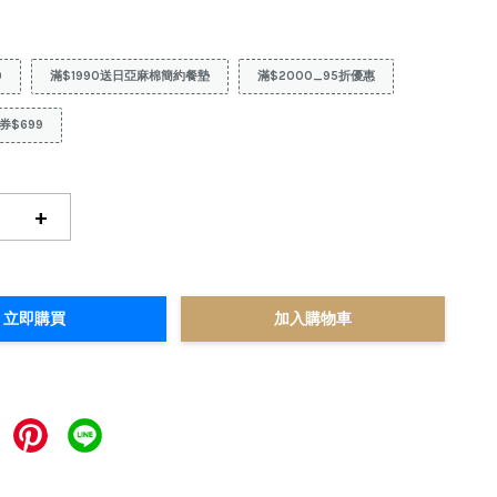
9
滿$1990送日亞麻棉簡約餐墊
滿$2000_95折優惠
券$699
+
立即購買
加入購物車