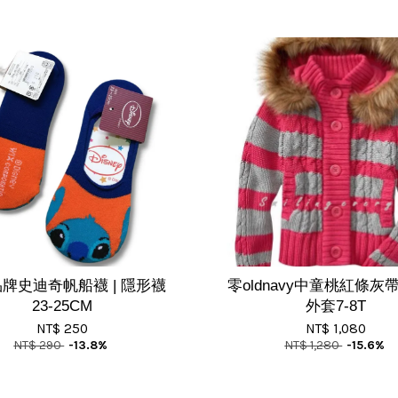
牌史迪奇帆船襪 | 隱形襪
零oldnavy中童桃紅條灰
23-25CM
外套7-8T
NT$ 250
NT$ 1,080
NT$ 290
-13.8%
NT$ 1,280
-15.6%