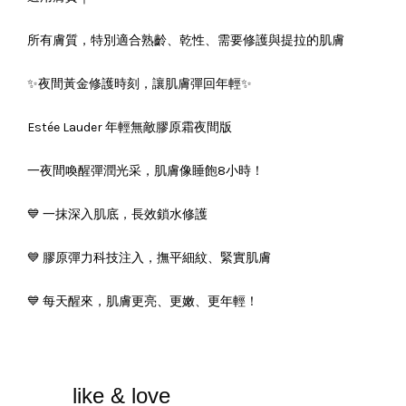
所有膚質，特別適合熟齡、乾性、需要修護與提拉的肌膚
✨夜間黃金修護時刻，讓肌膚彈回年輕✨
Estée Lauder 年輕無敵膠原霜夜間版
一夜間喚醒彈潤光采，肌膚像睡飽8小時！
💙 一抹深入肌底，長效鎖水修護
💙 膠原彈力科技注入，撫平細紋、緊實肌膚
💙 每天醒來，肌膚更亮、更嫩、更年輕！
like & love