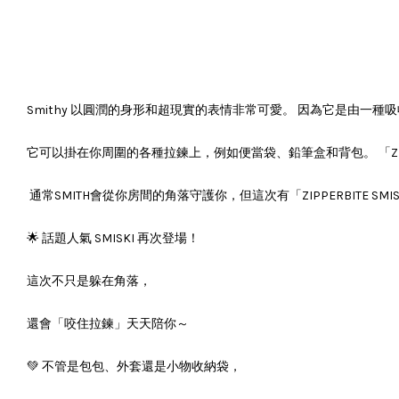
Smithy 以圓潤的身形和超現實的表情非常可愛。 因為它是由
它可以掛在你周圍的各種拉鍊上，例如便當袋、鉛筆盒和背包。 「ZI
通常SMITH會從你房間的角落守護你，但這次有「ZIPPERBITE SM
🌟 話題人氣 SMISKI 再次登場！
這次不只是躲在角落，
還會「咬住拉鍊」天天陪你～
💚 不管是包包、外套還是小物收納袋，