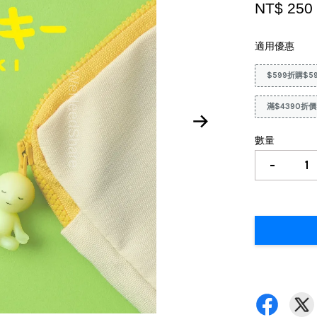
NT$ 25
適用優惠
$599折購$5
滿$4390折價
數量
-