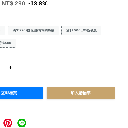
0
NT$ 290
-13.8%
9
滿$1990送日亞麻棉簡約餐墊
滿$2000_95折優惠
券$699
+
立即購買
加入購物車