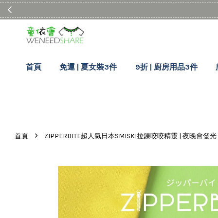
首頁
免運 | 夏女裝3件
9折 | 廚房用品3件
›
首頁
ZIPPERBITE超人氣日本SMISKI拉鍊咬咬精靈 | 夜晚會發光