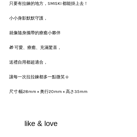
只要有拉鍊的地方，SMISKI 都能掛上去！
小小身影默默守護，
就像隨身攜帶的療癒小夥伴
🎁 可愛、療癒、充滿驚喜，
送禮自用都超適合，
讓每一次拉拉鍊都多一點微笑☺️
尺寸:幅28mm × 奥行20mm × 高さ35mm
like & love