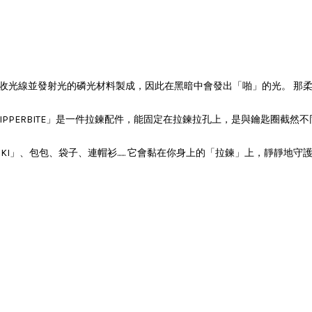
一種吸收光線並發射光的磷光材料製成，因此在黑暗中會發出「啪」的光。 
PPERBITE」是一件拉鍊配件，能固定在拉鍊拉孔上，是與鑰匙圈截然
ISKI」、包包、袋子、連帽衫...... 它會黏在你身上的「拉鍊」上，靜靜地守