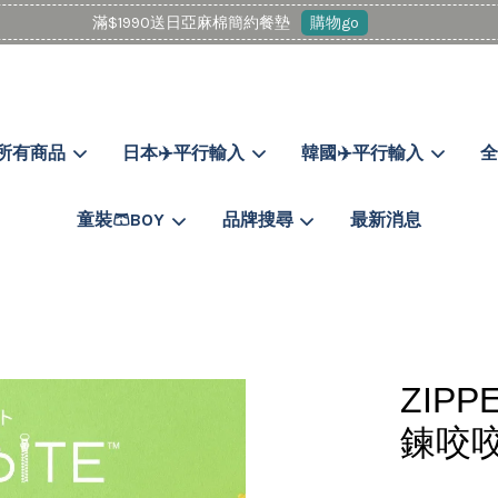
滿$1990送日亞麻棉簡約餐墊
購物go
所有商品
日本✈️平行輸入
韓國✈️平行輸入
全
您的購物車目前還是空的。
童裝🩳BOY
品牌搜尋
最新消息
繼續購物
ZIP
鍊咬咬