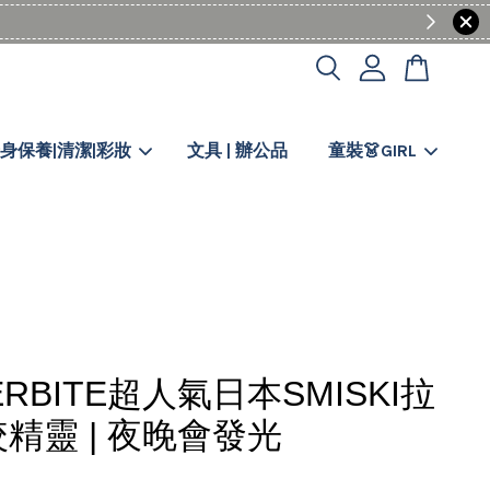
身保養|清潔|彩妝
文具 | 辦公品
童裝👗GIRL
PERBITE超人氣日本SMISKI拉
精靈 | 夜晚會發光