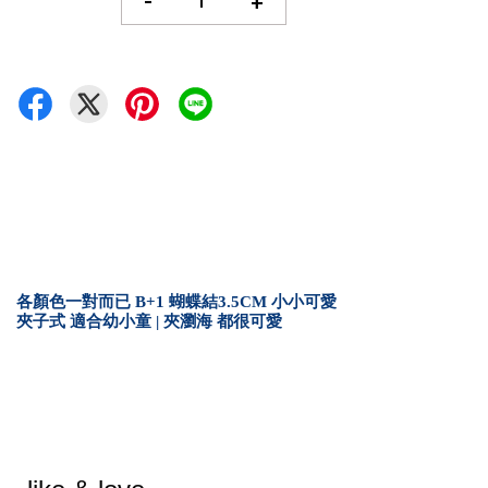
-
+
各顏色一對而已 B+1 蝴蝶結3.5CM 小小可愛
夾子式 適合幼小童 | 夾瀏海 都很可愛