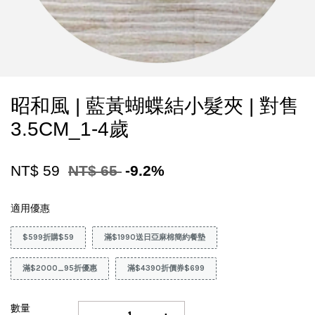
昭和風 | 藍黃蝴蝶結小髮夾 | 對售
3.5CM_1-4歲
NT$ 59
NT$ 65
-9.2%
適用優惠
$599折購$59
滿$1990送日亞麻棉簡約餐墊
滿$2000_95折優惠
滿$4390折價券$699
數量