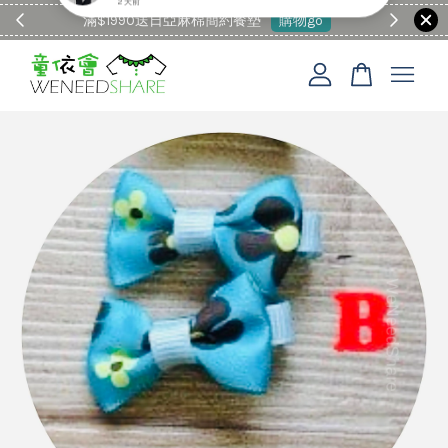
滿$1990送日亞麻棉簡約餐墊
購物go
童裝M
您的購物車目前還是空的。
繼續購物