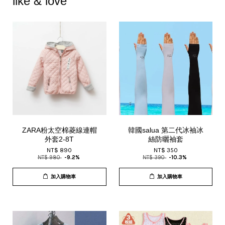
like & love
ZARA粉太空棉菱線連帽
韓國salua 第二代冰袖冰
外套2-8T
絲防曬袖套️️️
NT$ 890
NT$ 350
NT$ 980
-9.2%
NT$ 390
-10.3%
加入購物車
加入購物車