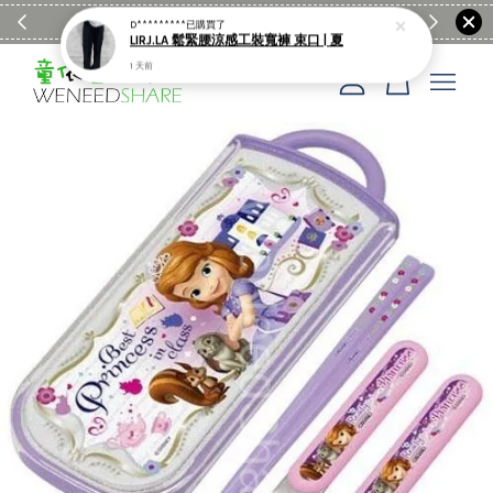
滿$1990送日亞麻棉簡約餐墊
購物go
童裝M
您的購物車目前還是空的。
繼續購物