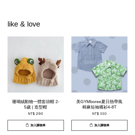
like & love
珊瑚絨動物一體套頭帽 2-
美GYMboree夏日熱帶風
5歲 | 造型帽
棉麻短袖襯衫4-8T
NT$ 290
NT$ 550
加入購物車
加入購物車