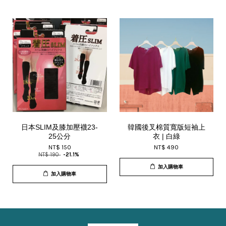
日本SLIM及膝加壓襪23-
韓國後叉棉質寬版短袖上
25公分
衣 | 白綠
NT$ 150
NT$ 490
NT$ 190
-21.1%
加入購物車
加入購物車