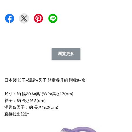
瀏覽更多
日本製 筷子+湯匙+叉子 兒童餐具組 附收納盒
尺寸：約 幅20.6×奥行8.2×高さ1.7(cm)
筷子：約 長さ16.5(cm)
湯匙&叉子：約 長さ13.0(cm)
直接拉出設計