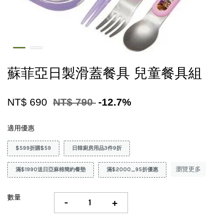
蘇菲亞日製滑蓋餐具 兒童餐具組
NT$ 690
NT$ 790
-12.7%
適用優惠
$599折購$59
日韓廚房用品3件9折
瀏覽更多
滿$1990送日亞麻棉簡約餐墊
滿$2000_95折優惠
數量
-
+